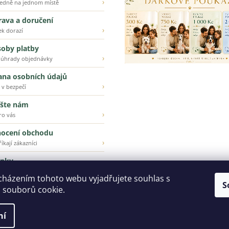
›
ledně na jednom místě
ava a doručení
›
ek dorazí
oby platby
›
 úhrady objednávky
ana osobních údajů
›
 v bezpečí
šte nám
›
ro vás
ocení obchodu
›
íkají zákazníci
inky
›
ější z našeho e-shopu
cházením tohoto webu vyjadřujete souhlas s
S
 souborů cookie.
ní
 kteří vás milují...
. Všechna práva vyhrazena.