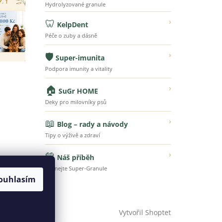
Hydrolyzované granule
🦷
›
KelpDent
Péče o zuby a dásně
🛡️
›
Super-imunita
Podpora imunity a vitality
🏠
›
SuGr HOME
Deky pro milovníky psů
📖
›
Blog – rady a návody
Tipy o výživě a zdraví
💚
›
Náš příběh
Poznejte Super-Granule
ouhlasím
Vytvořil Shoptet