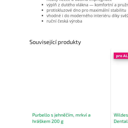
výplň z dutého vlákna — komfortní a pruž
protiskluzové dno pro maximální stabilitu
vhodné i do moderného interiéru díky sv
ruční česká výroba
Související produkty
pro A
Purbello s jehněčím, mrkví a
Wildes
hráškem 200 g
Dental
JABLK