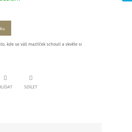
íku
o, kde se váš mazlíček schoulí a skvěle si
HLÍDAT
SDÍLET