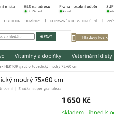
ní místa
GLS na adresu
Praha - osobní odběr
SUP
do 24 hodin
ihned
út
OBCHODNÍ PODMÍNKY
DOPRAVNÉ A DOBA DORUČENÍ
ZPŮ
NÁKUPNÍ
HLEDAT
Hladový košík
KOŠÍK
vo
Vitamíny a doplňky
Veterinární diety
šek HEKTOR gauč ortopedický modrý 75x60 cm
dický modrý 75x60 cm
dnocení
Značka:
super-granule.cz
1 650 Kč
Měrná
skladem - ihned k o
cena: