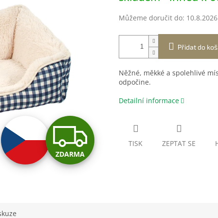
Můžeme doručit do:
10.8.2026
Přidat do koš
Něžné, měkké a spolehlivé míst
odpočine.
Detailní informace
Z
TISK
ZEPTAT SE
ZDARMA
D
A
skuze