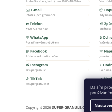
›
Praha 9 – Kbely, každý den 10:00–18:00 hod
Vše přeh
✉️
E-mail
📦
Dopr
›
info@super-granule.cz
Kdy balíč
☎️
Telefon
💳
Způs
›
+420 778 453 450
Možnosti
💬
WhatsApp
🔒
Ochr
›
Poradíme vám s výběrem
Vaše data
📘
Facebook
💚
Napi
›
Přidejte se k naší smečce
Jsme tu p
📸
Instagram
⭐
Hodn
›
@supergranule
Co o nás ř
🎵
TikTok
🔥
Nov
›
@supergranule.cz
To nejnov
Dalším pro
používáním
Nastave
Copyright 2026
SUPER-GRANULE.CZ | Jsme tu pro ty,