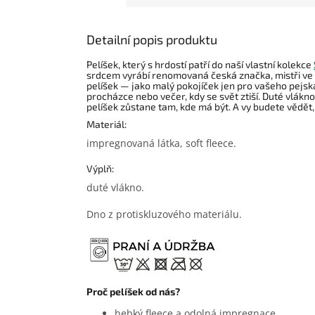
Detailní popis produktu
Pelíšek, který s hrdostí patří do naší vlastní kolekce
srdcem vyrábí renomovaná česká značka, mistři ve s
pelíšek — jako malý pokojíček jen pro vašeho pejska
procházce nebo večer, kdy se svět ztiší. Duté vlákno 
pelíšek zůstane tam, kde má být. A vy budete vědět, ž
Materiál:
impregnovaná látka, soft fleece.
Výplň:
duté vlákno.
Dno z protiskluzového materiálu.
Proč pelíšek od nás?
hebký fleece a odolná impregnace