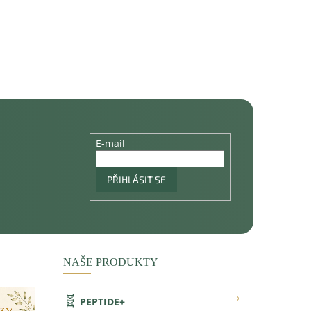
E-mail
PŘIHLÁSIT SE
NAŠE PRODUKTY
🧬
›
PEPTIDE+