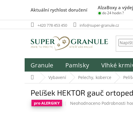
Přejít
AlzaBoxy a výdej
na
Aktuální rychlost doručení
do 24 hodin ?
obsah
+420 778 453 450
info@super-granule.cz
Granule
Pamlsky
Vlhké krmi
Domů
Vybavení
Pelechy, koberce
Pelí
Pelíšek HEKTOR gauč ortope
Průměrné
Neohodnoceno
Podrobnosti ho
pro ALERGIKY
hodnocení
produktu
je
0,0
z