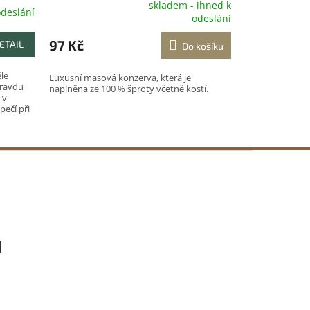
skladem - ihned k
odeslání
Průměrné
odeslání
hodnocení
produktu
97 Kč
ETAIL
Do košíku
je
5,0
ěle
Luxusní masová konzerva, která je
z
pravdu
naplněna ze 100 % šproty včetně kostí.
5
 v
hvězdiček.
pečí při