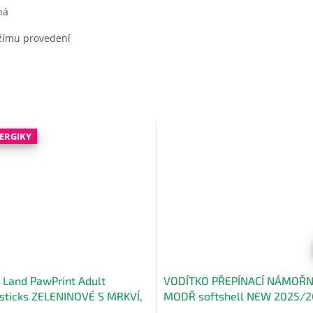
ná
ěžímu provedení
LERGIKY
 Land PawPrint Adult
VODÍTKO PŘEPÍNACÍ NÁMOŘN
sticks ZELENINOVÉ S MRKVÍ,
MODŘ softshell NEW 2025/
EM A MÁTOU 180 g