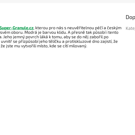
R
Dop
M
Super-Granule.cz
, kterou pro nás s neuvěřitelnou péčí a českým
Kate
vém oboru. Modrá je barvou klidu. A přesně tak působí i tento
. Jeho jemný povrch láká k tomu, aby se do něj zabořil po
uvnitř se přizpůsobí jeho tělíčku a protiskluzové dno zajistí, že
e jste mu vytvořili místo, kde se cítí milovaný.
A