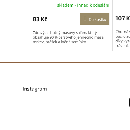
skladem - ihned k odeslání
107 K
83 Kč
Do košíku
Chutná 
Zdravý a chutný masový salám, který
péči o z
obsahuje 90 % čerstvého jehněčího masa,
díky vy
mrkev, hrášek a lněné semínko.
trávení.
Z
á
p
a
Instagram
t
í