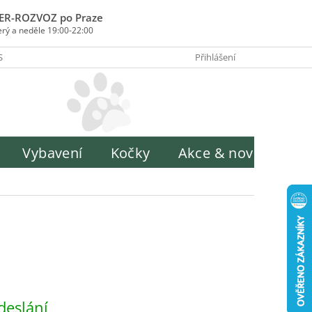
ER-ROZVOZ po Praze
erý a neděle 19:00-22:00
SOBY PLATBY
INFORMACE O ZPRACOVÁNÍ OSOBNÍCH ÚDAJŮ
Přihlášení
H
Vybavení
Kočky
Akce & novinky
deslání