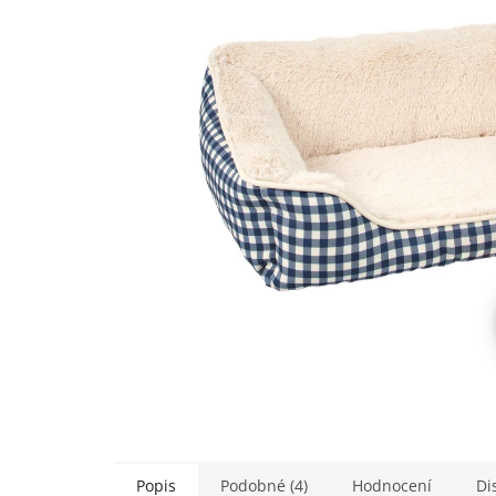
5
hvězdiček.
Popis
Podobné (4)
Hodnocení
Di