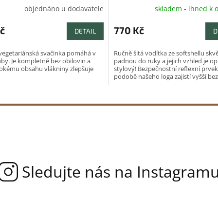
objednáno u dodavatele
skladem - ihned k 
č
770 Kč
DETAIL
D
vegetariánská svačinka pomáhá v
Ručně šitá vodítka ze softshellu skv
uby. Je kompletně bez obilovin a
padnou do ruky a jejich vzhled je o
sokému obsahu vlákniny zlepšuje
stylový! Bezpečnostní reflexní prvek
podobě našeho loga zajistí vyšší bez
snížené...