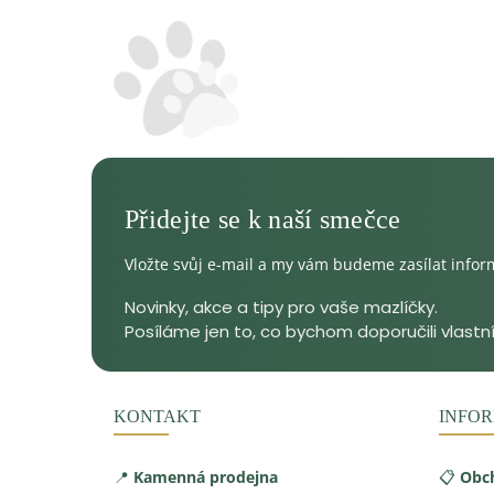
Vložte svůj e-mail a my vám budeme zasílat info
KONTAKT
INFOR
📍
Kamenná prodejna
📋
Obc