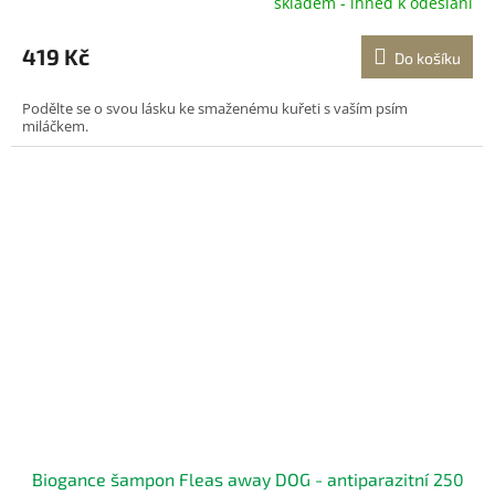
skladem - ihned k odeslání
419 Kč
Do košíku
Podělte se o svou lásku ke smaženému kuřeti s vaším psím
miláčkem.
Biogance šampon Fleas away DOG - antiparazitní 250