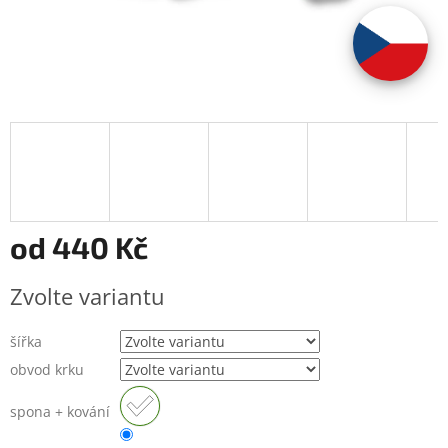
od
440 Kč
Měrná
Zvolte variantu
cena:
šířka
obvod krku
spona + kování