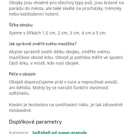
Obojky jsou vhodné pro všechny typy psů, jsou krásné na
parádu do města, ale také skvělé na procházky, tréninky
nebo každodenní nošení.
Šířka obojku:
šijeme v šířkách 1,5 cm, 2 cm, 3 cm, 4 cm a 5 cm
Jak správně změřit svého mazlíčka?
Abyste správně zvolili délku obojku, změřte svému
mazlíčkovi obvod krku. Obvod je potřeba měřit ve spodní
části krku, v místě, kde nosí obojek.
Péče o obojek:
Obojek doporučujeme prát v ruce a nepoužívat aviváž,
ani bělidla. Mohly by se narušit funkční vlastnosti
softshellu.
Kování je testováno na uvolňování niklu. Je tak zdravotně
nezávadné.
Doplňkové parametry
Kategorie
:
Softshell od super-granule