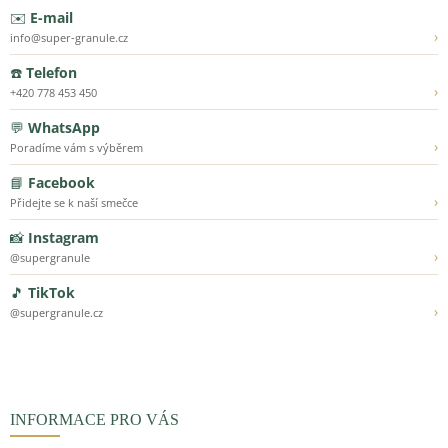
✉️
E-mail
›
info@super-granule.cz
☎️
Telefon
›
+420 778 453 450
💬
WhatsApp
›
Poradíme vám s výběrem
📘
Facebook
›
Přidejte se k naší smečce
📸
Instagram
›
@supergranule
🎵
TikTok
›
@supergranule.cz
INFORMACE PRO VÁS