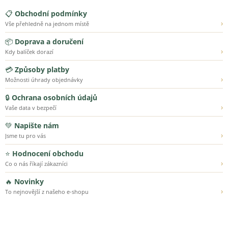
📋
Obchodní podmínky
›
Vše přehledně na jednom místě
📦
Doprava a doručení
›
Kdy balíček dorazí
💳
Způsoby platby
›
Možnosti úhrady objednávky
🔒
Ochrana osobních údajů
›
Vaše data v bezpečí
💚
Napište nám
›
Jsme tu pro vás
⭐
Hodnocení obchodu
›
Co o nás říkají zákazníci
🔥
Novinky
›
To nejnovější z našeho e-shopu