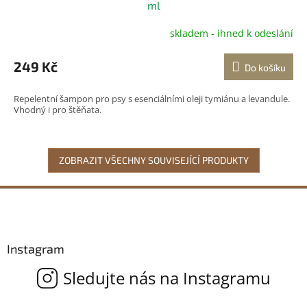
ml
skladem - ihned k odeslání
249 Kč
Do košíku
Repelentní šampon pro psy s esenciálními oleji tymiánu a levandule.
Vhodný i pro štěňata.
ZOBRAZIT VŠECHNY SOUVISEJÍCÍ PRODUKTY
Z
á
p
a
Instagram
t
í