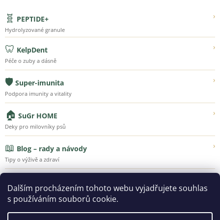
🧬
›
PEPTIDE+
Hydrolyzované granule
🦷
›
KelpDent
Péče o zuby a dásně
🛡️
›
Super-imunita
Podpora imunity a vitality
🏠
›
SuGr HOME
Deky pro milovníky psů
📖
›
Blog – rady a návody
Tipy o výživě a zdraví
💚
›
Náš příběh
Dalším procházením tohoto webu vyjadřujete souhlas
Poznejte Super-Granule
s používáním souborů cookie.