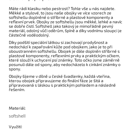
Máte rádi klasiku nebo pestrost? Tohle vše u nás najdete.
Měkké a stylové, to jsou naše obojky ve více vzorech ze
softshellu doplněné o stříbrné a plastové komponenty a
reflexní prvek. Obojky ze softshellu jsou měkké, lehké a navíc
se dobře čistí. Softshell jako takový je mimořádně pevný
materiál, odolný vůči oděrům, špíně a díky vodnímu sloupci je
částečně voděodolný.
Díky podšití speciální látkou si zachovají prodyšnost a
nedochází k zapařování kůže pod obojkem, jako je to při
oboustranném softshellu. Obojek je dále doplněn stříbrné s
plastové komponenty, reflexními prvky a praktickým očkem,
které slouží k uchycení psí známky. Toto očko jsme záměrně
posunuli dále od spony, aby nedocházelo k cinkání známky o
spony.
Obojky šijeme v dílně u české švadlenky, každá vteřina,
kterou obojek připravujeme do finální fáze je šitá a
připravovaná s láskou s praktickým pohledem a následně
řešením.
Materiál:
softshell
Využití: