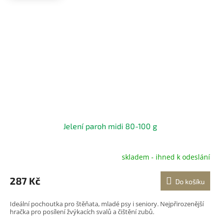
Jelení paroh midi 80-100 g
skladem - ihned k odeslání
Průměrné
hodnocení
produktu
287 Kč
Do košíku
je
5,0
Ideální pochoutka pro štěňata, mladé psy i seniory. Nejpřirozenější
z
hračka pro posílení žvýkacích svalů a čištění zubů.
5