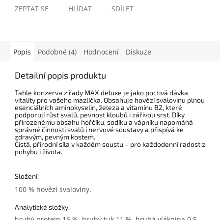
ZEPTAT SE
HLÍDAT
SDÍLET
Popis
Podobné (4)
Hodnocení
Diskuze
Detailní popis produktu
Tahle konzerva z řady MAX deluxe je jako poctivá dávka
vitality pro vašeho mazlíčka. Obsahuje hovězí svalovinu plnou
esenciálních aminokyselin, železa a vitamínu B2, které
podporují růst svalů, pevnost kloubů i zářivou srst. Díky
přirozenému obsahu hořčíku, sodíku a vápníku napomáhá
správné činnosti svalů i nervové soustavy a přispívá ke
zdravým, pevným kostem.
Čistá, přírodní síla v každém soustu – pro každodenní radost z
pohybu i života.
Složení:
100 % hovězí svaloviny.
Analytické složky:
hrubý protein 16 %, hrubý tuk 11 %, hrubá vláknina 0,5