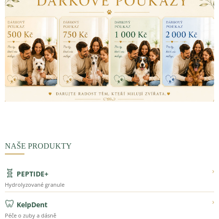
NAŠE PRODUKTY
🧬
›
PEPTIDE+
Hydrolyzované granule
🦷
›
KelpDent
Péče o zuby a dásně