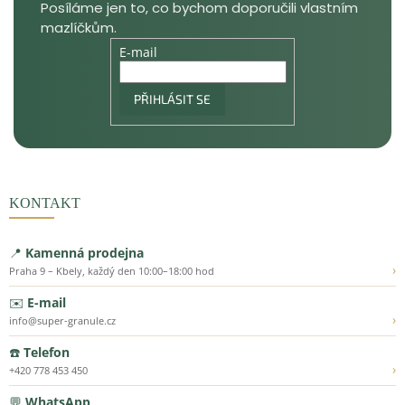
E-mail
PŘIHLÁSIT SE
KONTAKT
📍
Kamenná prodejna
›
Praha 9 – Kbely, každý den 10:00–18:00 hod
✉️
E-mail
›
info@super-granule.cz
☎️
Telefon
›
+420 778 453 450
💬
WhatsApp