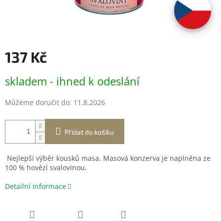
137 Kč
Měrná
skladem - ihned k odeslání
cena:
Můžeme doručit do:
11.8.2026
Přidat do košíku
Nejlepší výběr kousků masa. Masová konzerva je naplněna ze
100 % hovězí svalovinou.
Detailní informace