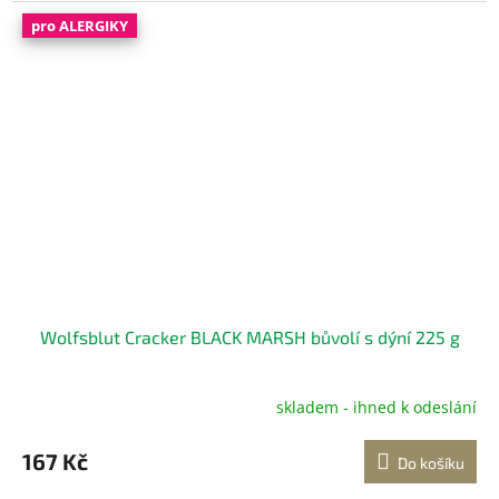
hvězdiček.
pro ALERGIKY
Wolfsblut Cracker BLACK MARSH bůvolí s dýní 225 g
skladem - ihned k odeslání
167 Kč
Do košíku