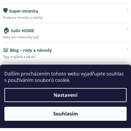
🛡️
›
Super-imunita
Podpora imunity a vitality
🏠
›
SuGr HOME
Deky pro milovníky psů
📖
›
Blog – rady a návody
Tipy o výživě a zdraví
💚
›
Náš příběh
Dalším procházením tohoto webu vyjadřujete souhlas
Poznejte Super-Granule
s používáním souborů cookie.
Nastavení
Vytvořil Shoptet
Souhlasím
Copyright 2026
SUPER-GRANULE.CZ | Jsme tu pro ty, kteří
vás milují...
. Všechna práva vyhrazena.