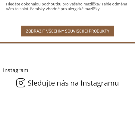
Hledáte dokonalou pochoutku pro vašeho mazlíčka? Tahle odměna
vám to splní. Pamlsky vhodné pro alergické mazlíčky.
ZOBRAZIT VŠECHNY SOUVISEJÍCÍ PRODUKTY
Z
á
p
a
Instagram
t
í