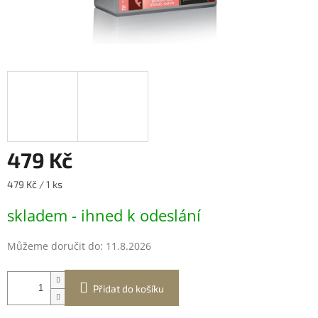
479 Kč
Měrná
479 Kč / 1 ks
cena:
skladem - ihned k odeslání
Můžeme doručit do:
11.8.2026
Přidat do košíku