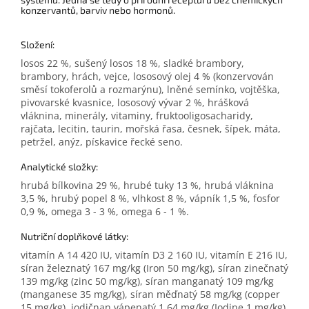
konzervantů, barviv nebo hormonů.
Složení:
losos 22 %, sušený losos 18 %, sladké brambory,
brambory, hrách, vejce, lososový olej 4 % (konzervován
směsí tokoferolů a rozmarýnu), lněné semínko, vojtěška,
pivovarské kvasnice, lososový vývar 2 %, hrášková
vláknina, minerály, vitaminy, fruktooligosacharidy,
rajčata, lecitin, taurin, mořská řasa, česnek, šípek, máta,
petržel, anýz, pískavice řecké seno.
Analytické složky:
hrubá bílkovina 29 %, hrubé tuky 13 %, hrubá vláknina
3,5 %, hrubý popel 8 %, vlhkost 8 %, vápník 1,5 %, fosfor
0,9 %, omega 3 - 3 %, omega 6 - 1 %.
Nutriční doplňkové látky:
vitamín A 14 420 IU, vitamín D3 2 160 IU, vitamín E 216 IU,
síran železnatý 167 mg/kg (Iron 50 mg/kg), síran zinečnatý
139 mg/kg (zinc 50 mg/kg), síran manganatý 109 mg/kg
(manganese 35 mg/kg), síran měďnatý 58 mg/kg (copper
15 mg/kg), jodičnan vápenatý 1,64 mg/kg (Iodine 1 mg/kg),