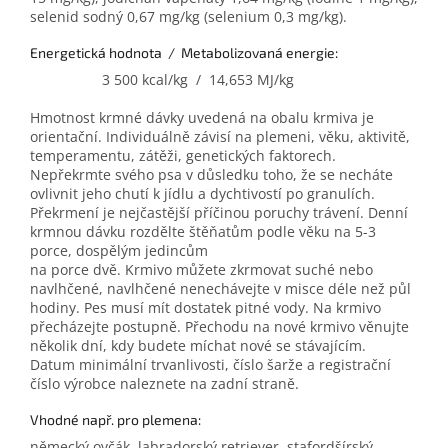
selenid sodný 0,67 mg/kg (selenium 0,3 mg/kg).
Energetická hodnota / Metabolizovaná energie:
3 500 kcal/kg / 14,653 MJ/kg
Hmotnost krmné dávky uvedená na obalu krmiva je
orientační. Individuálně závisí na plemeni, věku, aktivitě,
temperamentu, zátěži, genetických faktorech.
Nepřekrmte svého psa v důsledku toho, že se necháte
ovlivnit jeho chutí k jídlu a dychtivostí po granulích.
Překrmení je nejčastější příčinou poruchy trávení. Denní
krmnou dávku rozdělte štěňatům podle věku na 5-3
porce, dospělým jedincům
na porce dvě. Krmivo můžete zkrmovat suché nebo
navlhčené, navlhčené nenechávejte v misce déle než půl
hodiny. Pes musí mít dostatek pitné vody. Na krmivo
přecházejte postupně. Přechodu na nové krmivo věnujte
několik dní, kdy budete míchat nové se stávajícím.
Datum minimální trvanlivosti, číslo šarže a registrační
číslo výrobce naleznete na zadní straně.
Vhodné např. pro plemena:
německý ovčák, labradorský retriever, stafordšírský