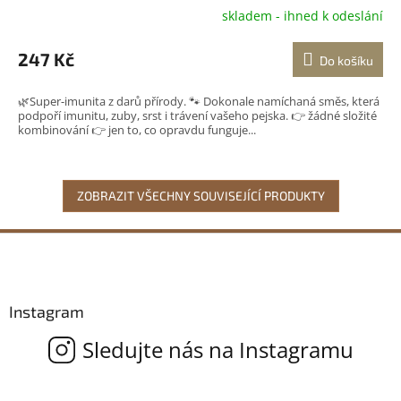
skladem - ihned k odeslání
Průměrné
hodnocení
produktu
247 Kč
Do košíku
je
5,0
🌿Super-imunita z darů přírody. 🐾 Dokonale namíchaná směs, která
z
podpoří imunitu, zuby, srst i trávení vašeho pejska. 👉 žádné složité
5
kombinování 👉 jen to, co opravdu funguje...
hvězdiček.
ZOBRAZIT VŠECHNY SOUVISEJÍCÍ PRODUKTY
Z
á
p
a
Instagram
t
í