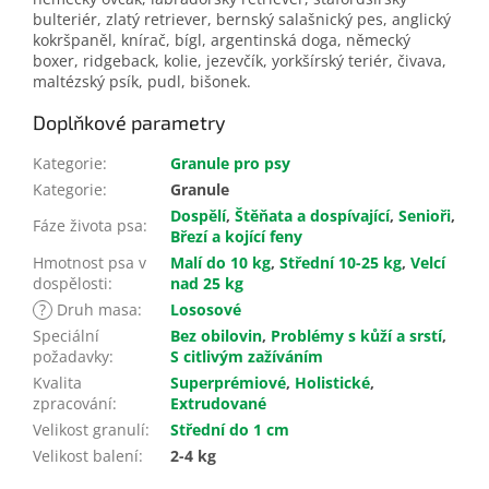
bulteriér, zlatý retriever, bernský salašnický pes, anglický
kokršpaněl, knírač, bígl, argentinská doga, německý
boxer, ridgeback, kolie, jezevčík, yorkšírský teriér, čivava,
maltézský psík, pudl, bišonek.
Doplňkové parametry
Kategorie
:
Granule pro psy
Kategorie
:
Granule
Dospělí
,
Štěňata a dospívající
,
Senioři
,
Fáze života psa
:
Březí a kojící feny
Hmotnost psa v
Malí do 10 kg
,
Střední 10-25 kg
,
Velcí
dospělosti
:
nad 25 kg
?
Druh masa
:
Lososové
Speciální
Bez obilovin
,
Problémy s kůží a srstí
,
požadavky
:
S citlivým zažíváním
Kvalita
Superprémiové
,
Holistické
,
zpracování
:
Extrudované
Velikost granulí
:
Střední do 1 cm
Velikost balení
:
2-4 kg