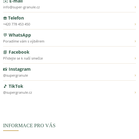
✉️
E-mail
›
info@super-granule.cz
☎️
Telefon
›
+420 778 453 450
💬
WhatsApp
›
Poradíme vám s výběrem
📘
Facebook
›
Přidejte se k naší smečce
📸
Instagram
›
@supergranule
🎵
TikTok
›
@supergranule.cz
INFORMACE PRO VÁS