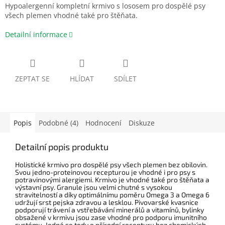
Hypoalergenní kompletní krmivo s lososem pro dospělé psy
všech plemen vhodné také pro štěňata.
Detailní informace
ZEPTAT SE
HLÍDAT
SDÍLET
Popis
Podobné (4)
Hodnocení
Diskuze
Detailní popis produktu
Holistické krmivo pro dospělé psy všech plemen bez obilovin.
Svou jedno-proteinovou recepturou je vhodné i pro psy s
potravinovými alergiemi. Krmivo je vhodné také pro štěňata a
výstavní psy.
Granule jsou
velmi chutné s vysokou
stravitelností a díky optimálnímu poměru Omega 3 a Omega 6
udržují srst pejska zdravou a lesklou. Pivovarské kvasnice
podporují trávení a vstřebávání minerálů a vitamínů, bylinky
obsažené v
krmivu jsou zase vhodné pro podporu
imunitního
systému.
Jedná se tedy o přírodní recepturu
bez chemických