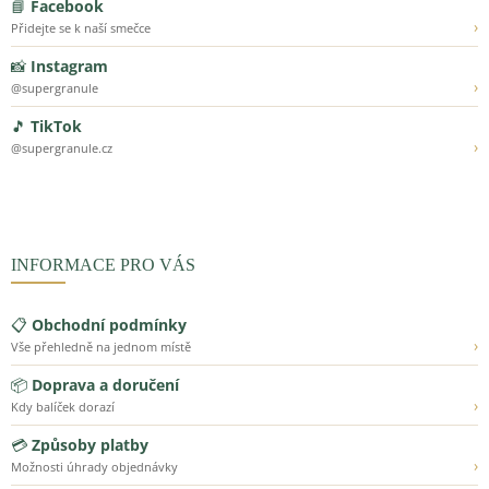
📘
Facebook
›
Přidejte se k naší smečce
📸
Instagram
›
@supergranule
🎵
TikTok
›
@supergranule.cz
INFORMACE PRO VÁS
📋
Obchodní podmínky
›
Vše přehledně na jednom místě
📦
Doprava a doručení
›
Kdy balíček dorazí
💳
Způsoby platby
›
Možnosti úhrady objednávky