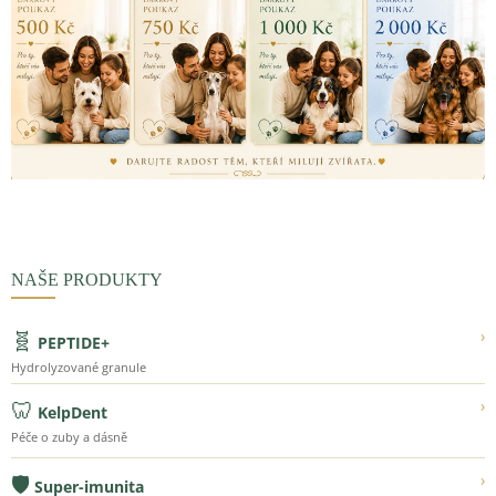
NAŠE PRODUKTY
🧬
›
PEPTIDE+
Hydrolyzované granule
🦷
›
KelpDent
Péče o zuby a dásně
🛡️
›
Super-imunita