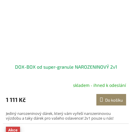
DOX-BOX od super-granule NAROZENINOVÝ 2v1
skladem - ihned k odeslání
Průměrné
hodnocení
produktu
1 111 Kč
Do košíku
je
5,0
Jediný narozeninový dárek, který vám vyřeší narozeninovou
z
výzdobu a taky dárek pro vašeho oslavence! 2v1 pouze u nás!
5
hvězdiček.
Akce