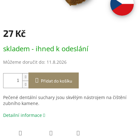
27 Kč
Měrná
skladem - ihned k odeslání
cena:
Můžeme doručit do:
11.8.2026
Přidat do košíku
Pečené dentální suchary jsou skvělým nástrojem na čištění
zubního kamene.
Detailní informace