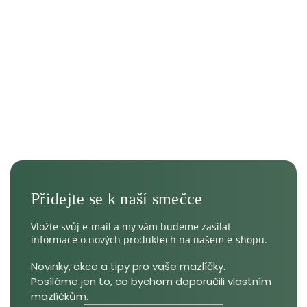
Vložte svůj e-mail a my vám budeme zasílat
informace o nových produktech na našem e-shopu.