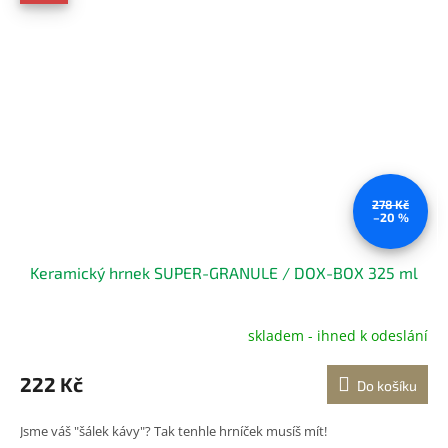
278 Kč
–20 %
Keramický hrnek SUPER-GRANULE / DOX-BOX 325 ml
skladem - ihned k odeslání
Průměrné
hodnocení
produktu
222 Kč
Do košíku
je
5,0
Jsme váš "šálek kávy"? Tak tenhle hrníček musíš mít!
z