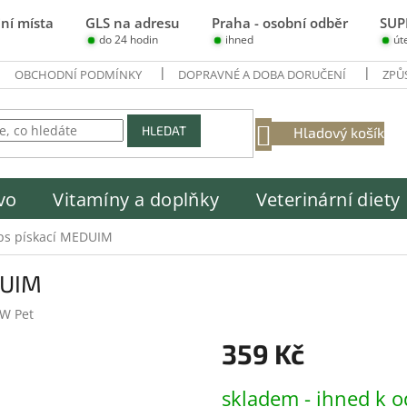
ní místa
GLS na adresu
Praha - osobní odběr
SUP
do 24 hodin
ihned
út
OBCHODNÍ PODMÍNKY
DOPRAVNÉ A DOBA DORUČENÍ
ZPŮ
NÁKUPNÍ
HLEDAT
Hladový košík
KOŠÍK
vo
Vitamíny a doplňky
Veterinární diety
ps pískací MEDUIM
DUIM
JW Pet
359 Kč
Měrná
skladem - ihned k o
cena: