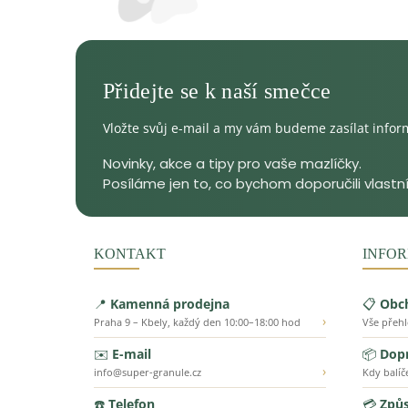
Vložte svůj e-mail a my vám budeme zasílat info
KONTAKT
INFOR
📍
Kamenná prodejna
📋
Obc
›
Praha 9 – Kbely, každý den 10:00–18:00 hod
Vše přeh
✉️
E-mail
📦
Dopr
›
info@super-granule.cz
Kdy balíč
☎️
Telefon
💳
Způs