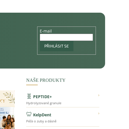
E-mail
PŘIHLÁSIT SE
NAŠE PRODUKTY
🧬
›
PEPTIDE+
Hydrolyzované granule
🦷
›
KelpDent
Péče o zuby a dásně