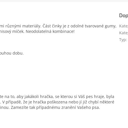
Dop
mi různými materiály. Část činky je z odolné tvarované gumy,
Kate
tenisový míček. Neodolatelná kombinace!
Kate
Typ
:
louhou dobu.
e na to, aby jakákoli hračka, se kterou si Váš pes hraje, byla
 V případě, že je hračka poškozena nebo jí již chybí některé
 jinou. Zamezíte tak případnému zranění Vašeho psa.