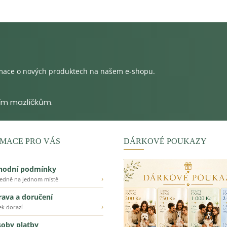
rmace o nových produktech na našem e-shopu.
MACE PRO VÁS
DÁRKOVÉ POUKAZY
hodní podmínky
›
ledně na jednom místě
ava a doručení
›
ek dorazí
oby platby