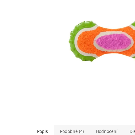
5
hvězdiček.
Popis
Podobné (4)
Hodnocení
Di