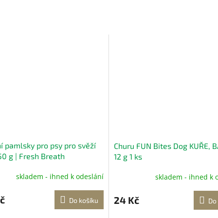
í pamlsky pro psy pro svěží
Churu FUN Bites Dog KUŘE, 
50 g | Fresh Breath
12 g 1 ks
skladem - ihned k odeslání
skladem - ihned k 
č
24 Kč
Do košíku
Do 