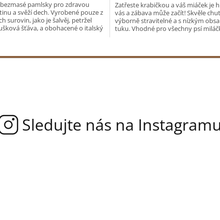
 bezmasé pamlsky pro zdravou
Zatřeste krabičkou a váš miáček je 
tinu a svěží dech. Vyrobené pouze z
vás a zábava může začít! Skvěle chu
h surovin, jako je šalvěj, petržel
výborně stravitelné a s nízkým ob
šková šťáva, a obohacené o italský
tuku. Vhodné pro všechny psí miláčk
...
pro...