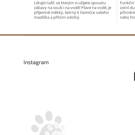
Létající talíř, se kterým si užijete spoustu
Funkční
zábavy na souši i na vodě! Plave na vodě, je
ústní du
příjemně měkký, šetrný k tlamičce vašeho
přírodníc
mazlíčka a přitom odolný.
nebo hru
tvrdý sýr
Z
á
p
a
Instagram
t
í