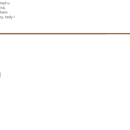
hned u
tná,
sahem
y, tedy i