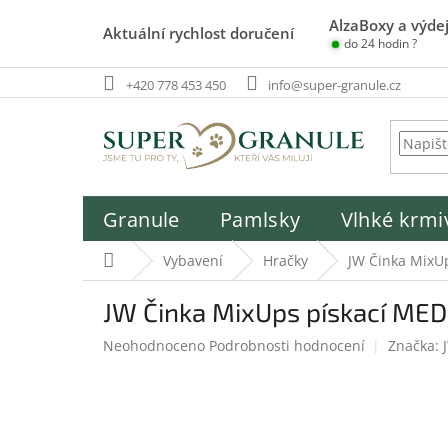
Přejít
AlzaBoxy a výdej
na
Aktuální rychlost doručení
do 24 hodin ?
obsah
+420 778 453 450
info@super-granule.cz
Granule
Pamlsky
Vlhké krmi
Domů
Vybavení
Hračky
JW Činka MixU
JW Činka MixUps pískací ME
Průměrné
Neohodnoceno
Podrobnosti hodnocení
Značka:
hodnocení
produktu
je
0,0
z