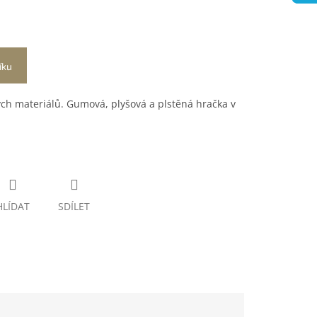
íku
ých materiálů. Gumová, plyšová a plstěná hračka v
HLÍDAT
SDÍLET