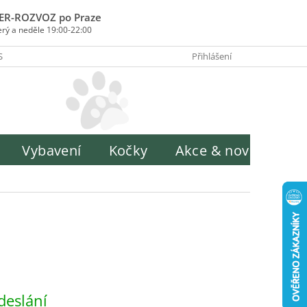
ER-ROZVOZ po Praze
erý a neděle 19:00-22:00
SOBY PLATBY
INFORMACE O ZPRACOVÁNÍ OSOBNÍCH ÚDAJŮ
Přihlášení
H
Vybavení
Kočky
Akce & novinky
deslání