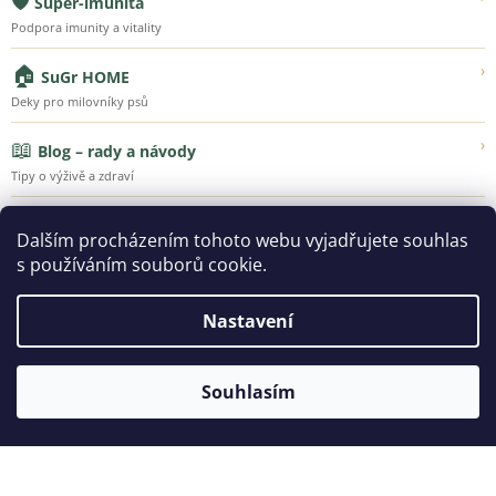
🛡️
Super-imunita
Podpora imunity a vitality
🏠
›
SuGr HOME
Deky pro milovníky psů
📖
›
Blog – rady a návody
Tipy o výživě a zdraví
💚
›
Náš příběh
Dalším procházením tohoto webu vyjadřujete souhlas
Poznejte Super-Granule
s používáním souborů cookie.
Nastavení
Vytvořil Shoptet
Souhlasím
Copyright 2026
SUPER-GRANULE.CZ | Jsme tu pro ty, kteří
vás milují...
. Všechna práva vyhrazena.