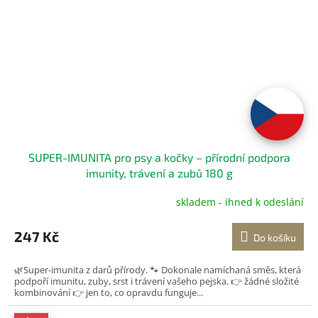
SUPER-IMUNITA pro psy a kočky – přírodní podpora
imunity, trávení a zubů 180 g
skladem - ihned k odeslání
Průměrné
hodnocení
produktu
247 Kč
Do košíku
je
5,0
🌿Super-imunita z darů přírody. 🐾 Dokonale namíchaná směs, která
z
podpoří imunitu, zuby, srst i trávení vašeho pejska. 👉 žádné složité
5
kombinování 👉 jen to, co opravdu funguje...
hvězdiček.