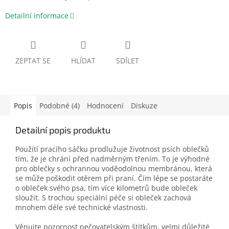
Detailní informace
ZEPTAT SE
HLÍDAT
SDÍLET
Popis
Podobné (4)
Hodnocení
Diskuze
Detailní popis produktu
Použití pracího sáčku prodlužuje životnost psích oblečků
tím, že je chrání před nadměrným třením. To je výhodné
pro oblečky s ochrannou voděodolnou membránou, která
se může poškodit otěrem při praní.
Čím lépe se postaráte
o obleček svého psa, tím více kilometrů bude obleček
sloužit. S trochou speciální péče si obleček zachová
mnohem déle své technické vlastnosti.
Věnujte pozornost pečovatelským štítkům, velmi důležité