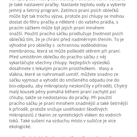
je také nastavení pračky. Nastavte teplotu vody a vyberte
jemný a šetrný program. Zatímco praní psích oblečků
může být tak trochu výzva, protože psí chlupy se mohou
dostat do filtru pračky a některé i do vašeho prádla, s
pracím sáčkem může být jejich praní mnohem
snažší. Použití pracího sáčku prodlužuje životnost psích
oblečků tím, že je chrání před nadměrným třením. To je
výhodné pro oblečky s ochrannou voděodolnou
membránou, která se může poškodit otěrem při praní.
Před umístěním oblečku do pracího sáčku z něj
vykartáčujte všechny chlupy. Nejlepších výsledků
dosáhnete s tekutým pracím prostředkem. Vlasy a
vlákna, které se nahromadí uvnitř, můžete snadno ze
sáčku vyjmout a vyhodit do smíšeného odpadu (ne do
bio-odpadu, aby mikroplasty neskončily v přírodě). Chytrý
malý kousek pěny pomáhá během praní zachytit psí
chluby, takže se nedostanou do pračky. Při použití
pracího sáčku je praní mnohem snadnější a také šetrnější
k přírodě, protože snižuje uvolňování škodlivých
mikroplastů z tkanin ze syntetických vláken do vodních
toků. Také sušení na vzduchu místo v sušičce je více
ekologické.