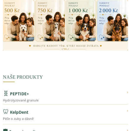
NAŠE PRODUKTY
🧬
›
PEPTIDE+
Hydrolyzované granule
🦷
›
KelpDent
Péče o zuby a dásně
›