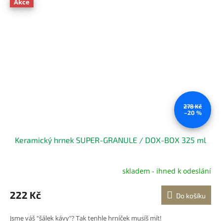
Akce
278 Kč
–20 %
Keramický hrnek SUPER-GRANULE / DOX-BOX 325 ml
skladem - ihned k odeslání
Průměrné
hodnocení
produktu
222 Kč
Do košíku
je
5,0
Jsme váš "šálek kávy"? Tak tenhle hrníček musíš mít!
z