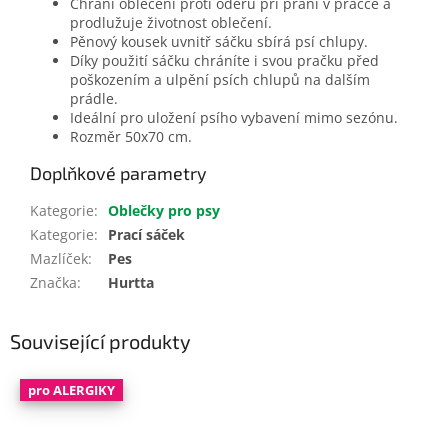
Chrání oblečení proti oděru při praní v pračce a
prodlužuje životnost oblečení.
Pěnový kousek uvnitř sáčku sbírá psí chlupy.
Díky použití sáčku chráníte i svou pračku před
poškozením a ulpění psích chlupů na dalším
prádle.
Ideální pro uložení psího vybavení mimo sezónu.
Rozměr 50x70 cm.
Doplňkové parametry
Kategorie
:
Oblečky pro psy
Kategorie
:
Prací sáček
Mazlíček
:
Pes
Značka
:
Hurtta
Související produkty
pro ALERGIKY