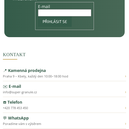
E-mail
PŘIHLÁSIT SE
KONTAKT
📍
Kamenná prodejna
›
Praha 9 – Kbely, každý den 10:00–18:00 hod
✉️
E-mail
›
info@super-granule.cz
☎️
Telefon
›
+420 778 453 450
💬
WhatsApp
›
Poradíme vám s výběrem