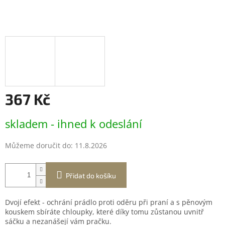
367 Kč
Měrná
skladem - ihned k odeslání
cena:
Můžeme doručit do:
11.8.2026
Přidat do košíku
Dvojí efekt - ochrání prádlo proti oděru při praní a s pěnovým
kouskem sbíráte chloupky, které díky tomu zůstanou uvnitř
sáčku a nezanášejí vám pračku.