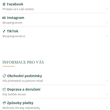
📘
Facebook
›
Přidejte se k naší smečce
📸
Instagram
›
@supergranule
🎵
TikTok
›
@supergranule.cz
INFORMACE PRO VÁS
📋
Obchodní podmínky
›
Vše přehledně na jednom místě
📦
Doprava a doručení
›
Kdy balíček dorazí
💳
Způsoby platby
›
Možnosti úhrady objednávky