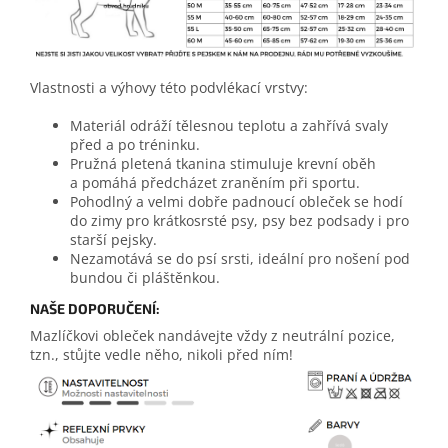
Vlastnosti a výhovy této podvlékací vrstvy:
Materiál odráží tělesnou teplotu a zahřívá svaly
před a po tréninku.
Pružná pletená tkanina stimuluje krevní oběh
a pomáhá předcházet zraněním při sportu.
Pohodlný a velmi dobře padnoucí obleček se hodí
do zimy pro krátkosrsté psy, psy bez podsady i pro
starší pejsky.
Nezamotává se do psí srsti, ideální pro nošení pod
bundou či pláštěnkou.
NAŠE DOPORUČENÍ:
Mazlíčkovi obleček nandávejte vždy z neutrální pozice,
tzn., stůjte vedle něho, nikoli před ním!