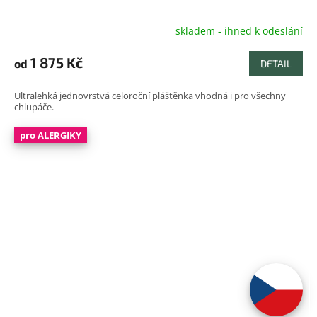
R
skladem - ihned k odeslání
M
1 875 Kč
od
DETAIL
A
Ultralehká jednovrstvá celoroční pláštěnka vhodná i pro všechny
chlupáče.
pro ALERGIKY