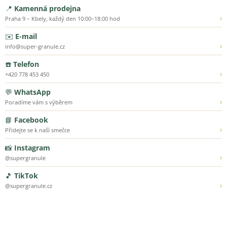
📍
Kamenná prodejna
›
Praha 9 – Kbely, každý den 10:00–18:00 hod
✉️
E-mail
›
info@super-granule.cz
☎️
Telefon
›
+420 778 453 450
💬
WhatsApp
›
Poradíme vám s výběrem
📘
Facebook
›
Přidejte se k naší smečce
📸
Instagram
›
@supergranule
🎵
TikTok
›
@supergranule.cz