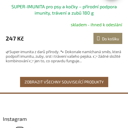
SUPER-IMUNITA pro psy a kočky – přírodní podpora
imunity, trávení a zubů 180 g
skladem - ihned k odeslání
Průměrné
hodnocení
produktu
247 Kč
Do košíku
je
5,0
🌿Super-imunita z darů přírody. 🐾 Dokonale namíchaná směs, která
z
podpoří imunitu, zuby, srst i trávení vašeho pejska. 👉 žádné složité
5
kombinování 👉 jen to, co opravdu funguje...
hvězdiček.
ZOBRAZIT VŠECHNY SOUVISEJÍCÍ PRODUKTY
Z
á
p
a
Instagram
t