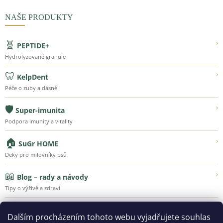
NAŠE PRODUKTY
🧬
›
PEPTIDE+
Hydrolyzované granule
🦷
›
KelpDent
Péče o zuby a dásně
🛡️
›
Super-imunita
Podpora imunity a vitality
🏠
›
SuGr HOME
Deky pro milovníky psů
📖
›
Blog – rady a návody
Tipy o výživě a zdraví
💚
›
Náš příběh
Dalším procházením tohoto webu vyjadřujete souhlas
Poznejte Super-Granule