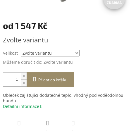
ZDARMA
D
A
od
1 547 Kč
R
Měrná
Zvolte variantu
cena:
M
Velikost
A
Můžeme doručit do:
Zvolte variantu
Přidat do košíku
Obleček zajišťující dodatečné teplo, vhodný pod voděodolnou
bundu.
Detailní informace