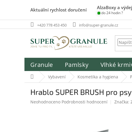
Přejít
AlzaBoxy a výdej
na
Aktuální rychlost doručení
do 24 hodin ?
obsah
+420 778 453 450
info@super-granule.cz
Granule
Pamlsky
Vlhké krmi
Domů
Vybavení
Kosmetika a hygiena
P
Hrablo SUPER BRUSH pro psy
Průměrné
Neohodnoceno
Podrobnosti hodnocení
Značka:
hodnocení
produktu
je
0,0
z