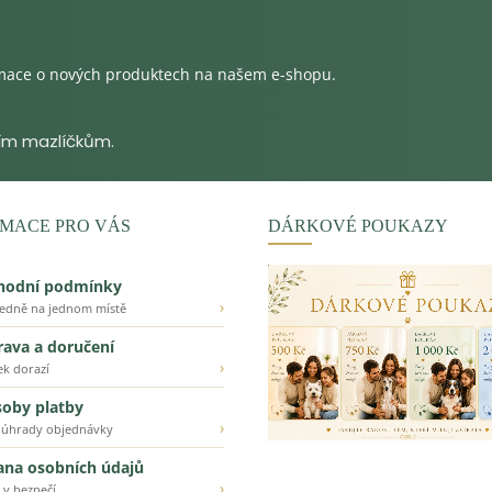
rmace o nových produktech na našem e-shopu.
MACE PRO VÁS
DÁRKOVÉ POUKAZY
hodní podmínky
›
ledně na jednom místě
ava a doručení
›
ek dorazí
oby platby
›
 úhrady objednávky
ana osobních údajů
›
 v bezpečí