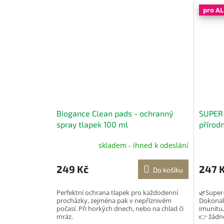
pro A
Biogance Clean pads - ochranný
SUPER-
spray tlapek 100 ml
přírodn
zubů 1
skladem - ihned k odeslání
Průměr
hodnoc
produk
249 Kč
247 
Do košíku
je
5,0
Perfektní ochrana tlapek pro každodenní
🌿Super-
z
procházky, zejména pak v nepříznivém
Dokonal
5
počasí. Při horkých dnech, nebo na chlad či
imunitu,
hvězdič
mráz.
👉 žádné