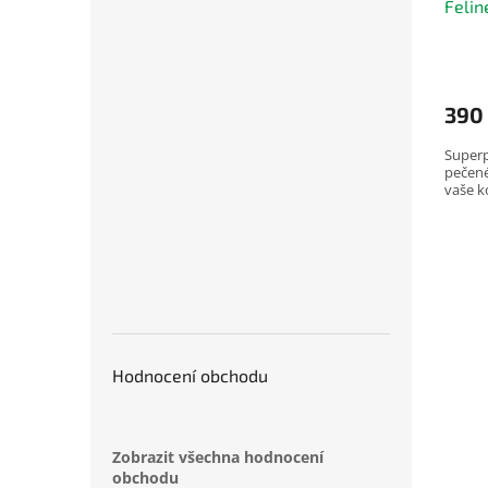
Felin
t
ů
390
Superp
pečené
vaše k
Hodnocení obchodu
Zobrazit všechna hodnocení
obchodu