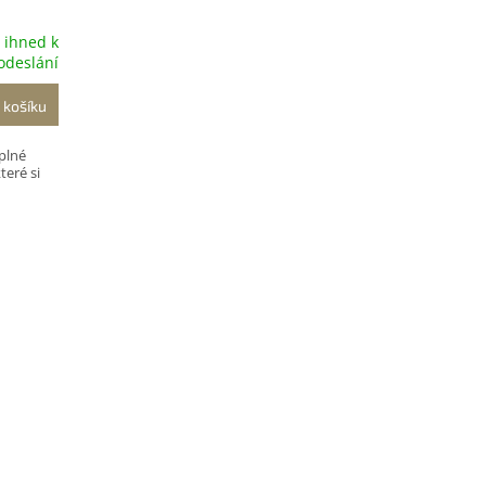
 ihned k
odeslání
 košíku
plné
teré si