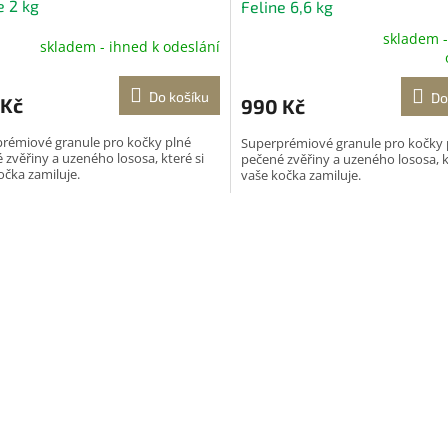
e 2 kg
Feline 6,6 kg
skladem -
skladem - ihned k odeslání
Průměrné
hodnocení
produktu
Do košíku
Do
 Kč
990 Kč
je
5,0
rémiové granule pro kočky plné
Superprémiové granule pro kočky 
z
 zvěřiny a uzeného lososa, které si
pečené zvěřiny a uzeného lososa, k
5
očka zamiluje.
vaše kočka zamiluje.
hvězdiček.
O
v
l
á
d
a
c
í
p
r
v
k
y