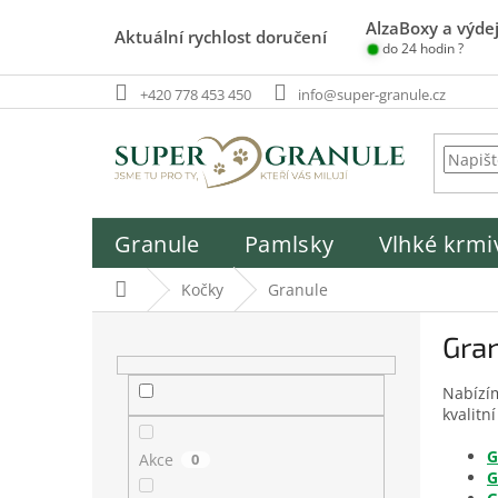
Přejít
AlzaBoxy a výdej
na
Aktuální rychlost doručení
do 24 hodin ?
obsah
+420 778 453 450
info@super-granule.cz
Granule
Pamlsky
Vlhké krmi
Domů
Kočky
Granule
P
Gran
o
s
Nabízím
t
kvalitn
r
a
G
Akce
0
n
G
n