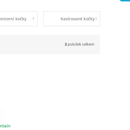
eniorní kočky
Kastrované kočky
2
položek celkem
ntain