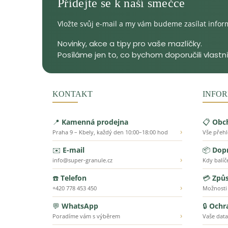
Vložte svůj e-mail a my vám budeme zasílat info
KONTAKT
INFOR
📍
Kamenná prodejna
📋
Obc
›
Praha 9 – Kbely, každý den 10:00–18:00 hod
Vše přeh
✉️
E-mail
📦
Dopr
›
info@super-granule.cz
Kdy balíč
☎️
Telefon
💳
Způs
›
+420 778 453 450
Možnosti
💬
WhatsApp
🔒
Ochr
›
Poradíme vám s výběrem
Vaše data