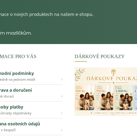
rmace o nových produktech na našem e-shopu.
MACE PRO VÁS
DÁRKOVÉ POUKAZY
hodní podmínky
›
ledně na jednom místě
ava a doručení
›
ek dorazí
oby platby
›
 úhrady objednávky
ana osobních údajů
›
 v bezpečí