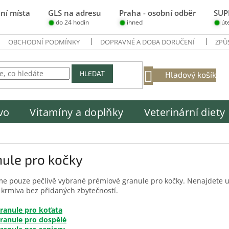
ní místa
GLS na adresu
Praha - osobní odběr
SUP
do 24 hodin
ihned
út
OBCHODNÍ PODMÍNKY
DOPRAVNÉ A DOBA DORUČENÍ
ZPŮ
NÁKUPNÍ
HLEDAT
Hladový košík
KOŠÍK
vo
Vitamíny a doplňky
Veterinární diety
ule pro kočky
e pouze pečlivě vybrané prémiové granule pro kočky. Nenajdete u
í krmiva bez přidaných zbytečností.
ranule pro koťata
ranule pro dospělé