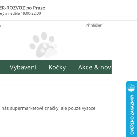
ER-ROZVOZ po Praze
erý a neděle 19:00-22:00
SOBY PLATBY
INFORMACE O ZPRACOVÁNÍ OSOBNÍCH ÚDAJŮ
Přihlášení
H
Vybavení
Kočky
Akce & novinky
 nás supermarketové značky, ale pouze vysoce