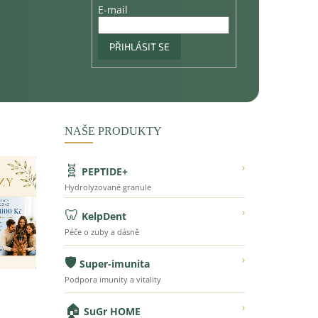
E-mail
PŘIHLÁSIT SE
NAŠE PRODUKTY
🧬
›
PEPTIDE+
Hydrolyzované granule
🦷
›
KelpDent
Péče o zuby a dásně
🛡️
›
Super-imunita
Podpora imunity a vitality
🏠
›
SuGr HOME