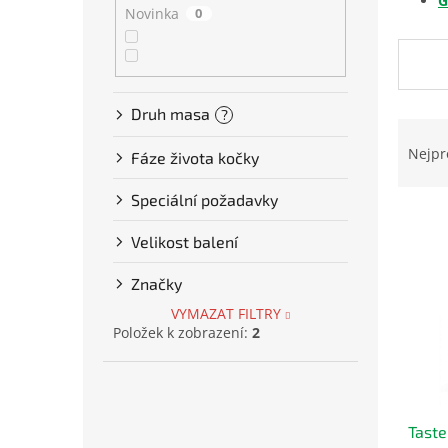
G
Novinka
0
í
p
a
n
e
Druh masa
?
Ř
l
a
Nejpr
Fáze života kočky
z
e
Speciální požadavky
V
n
ý
í
Velikost balení
p
p
i
r
Značky
s
o
VYMAZAT FILTRY
p
d
Položek k zobrazení:
2
r
u
o
k
d
t
u
ů
Taste
k