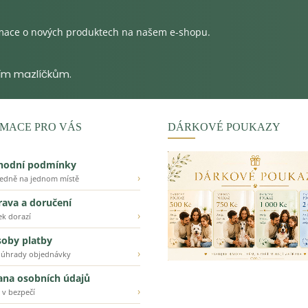
rmace o nových produktech na našem e-shopu.
MACE PRO VÁS
DÁRKOVÉ POUKAZY
hodní podmínky
›
ledně na jednom místě
ava a doručení
›
ek dorazí
oby platby
›
 úhrady objednávky
ana osobních údajů
›
 v bezpečí