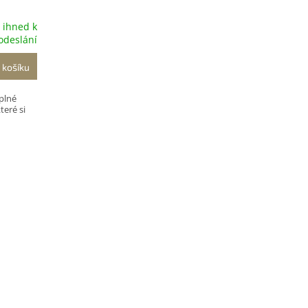
 ihned k
odeslání
 košíku
plné
teré si