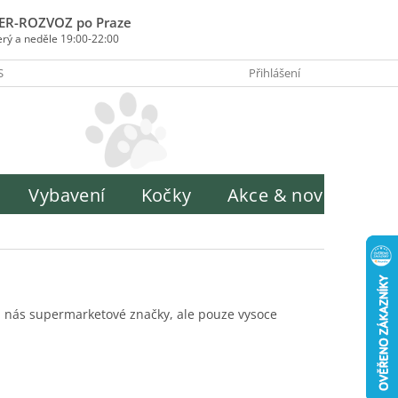
ER-ROZVOZ po Praze
erý a neděle 19:00-22:00
SOBY PLATBY
INFORMACE O ZPRACOVÁNÍ OSOBNÍCH ÚDAJŮ
Přihlášení
H
Vybavení
Kočky
Akce & novinky
 nás supermarketové značky, ale pouze vysoce