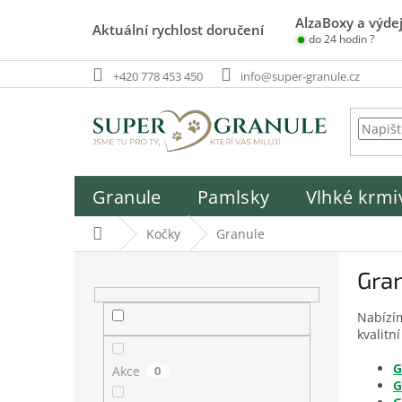
Přejít
AlzaBoxy a výdej
na
Aktuální rychlost doručení
do 24 hodin ?
obsah
+420 778 453 450
info@super-granule.cz
Granule
Pamlsky
Vlhké krmi
Domů
Kočky
Granule
P
Gran
o
s
Nabízím
t
kvalitn
r
a
G
Akce
0
n
G
n