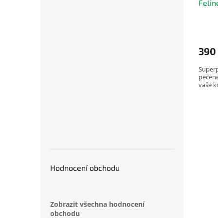
Felin
t
ů
390
Superp
pečené
vaše k
Hodnocení obchodu
Zobrazit všechna hodnocení
obchodu