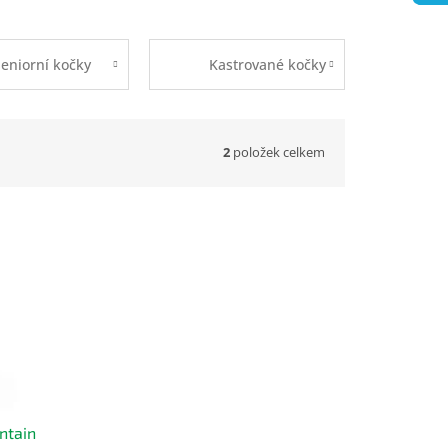
eniorní kočky
Kastrované kočky
2
položek celkem
ntain