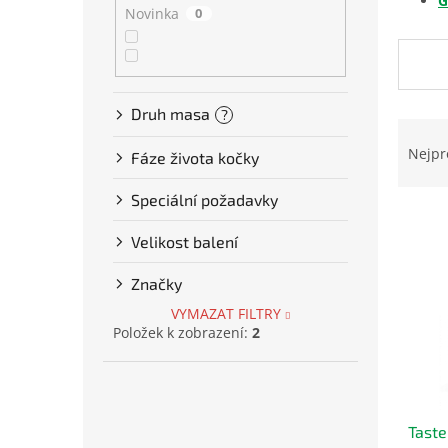
G
Novinka
0
í
p
a
n
e
Druh masa
?
Ř
l
a
Nejpr
Fáze života kočky
z
e
Speciální požadavky
V
n
ý
í
Velikost balení
p
p
i
r
Značky
s
o
VYMAZAT FILTRY
p
d
Položek k zobrazení:
2
r
u
o
k
d
t
u
ů
Taste
k