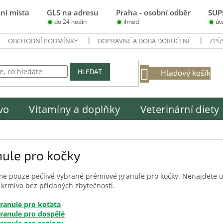
ní místa
GLS na adresu
Praha - osobní odběr
SUP
do 24 hodin
ihned
út
OBCHODNÍ PODMÍNKY
DOPRAVNÉ A DOBA DORUČENÍ
ZPŮ
NÁKUPNÍ
HLEDAT
Hladový košík
KOŠÍK
vo
Vitamíny a doplňky
Veterinární diety
ule pro kočky
e pouze pečlivě vybrané prémiové granule pro kočky. Nenajdete u
í krmiva bez přidaných zbytečností.
ranule pro koťata
ranule pro dospělé