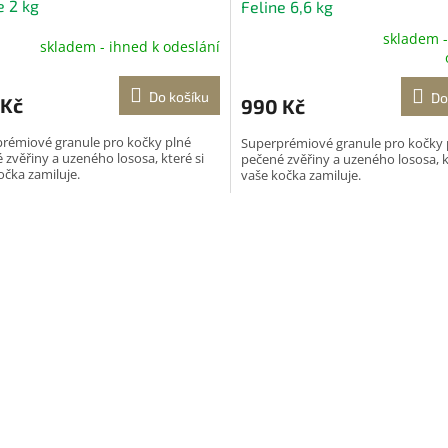
e 2 kg
Feline 6,6 kg
skladem -
skladem - ihned k odeslání
Průměrné
hodnocení
produktu
Do košíku
Do
 Kč
990 Kč
je
5,0
rémiové granule pro kočky plné
Superprémiové granule pro kočky 
z
 zvěřiny a uzeného lososa, které si
pečené zvěřiny a uzeného lososa, k
5
očka zamiluje.
vaše kočka zamiluje.
hvězdiček.
O
v
l
á
d
a
c
í
p
r
v
k
y