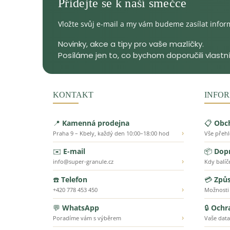
Vložte svůj e-mail a my vám budeme zasílat info
KONTAKT
INFOR
📍
Kamenná prodejna
📋
Obc
›
Praha 9 – Kbely, každý den 10:00–18:00 hod
Vše přeh
✉️
E-mail
📦
Dopr
›
info@super-granule.cz
Kdy balíč
☎️
Telefon
💳
Způs
›
+420 778 453 450
Možnosti
💬
WhatsApp
🔒
Ochr
›
Poradíme vám s výběrem
Vaše data