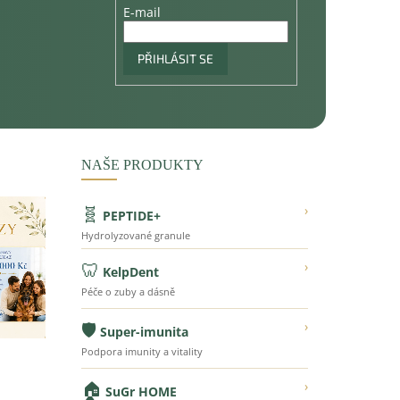
E-mail
PŘIHLÁSIT SE
NAŠE PRODUKTY
🧬
›
PEPTIDE+
Hydrolyzované granule
🦷
›
KelpDent
Péče o zuby a dásně
🛡️
›
Super-imunita
Podpora imunity a vitality
🏠
›
SuGr HOME