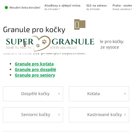
Přejít
AlzaBoxy a výdejní místa
GLS na adresu
Praha - osobn
na
Aktuální doba doručení
do 24 hodin ?
do 24 hodin
ihned, otevřeno 
obsah
NÁKUPNÍ
Granule pro kočky
KOŠÍK
Nabízíme pouze pečlivě vybrané prémiové granule pro kočky.
Nenajdete u nás supermarketové značky, ale pouze vysoce
kvalitní krmiva bez přidaných zbytečností.
Granule pro koťata
Granule pro dospělé
Granule pro seniory
Dospělé kočky
Koťata
Seniorní kočky
Kastrované kočky