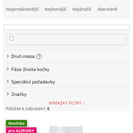
Ř
a
Nejprodávanější
Nejlevnější
Nejdražší
Abecedně
z
e
n
í
p
r
o
Druh masa
?
d
u
Fáze života kočky
k
t
Speciální požadavky
ů
Značky
VYMAZAT FILTRY
Položek k zobrazení:
6
V
Novinka
ý
pro ALERGIKY
p