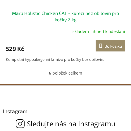
Marp Holistic Chicken CAT - kuřecí bez obilovin pro
kočky 2 kg
skladem - ihned k odeslání
Do košíku
529 Kč
Kompletní hypoalergenní krmivo pro kočky bez obilovin.
6
položek celkem
O
v
l
Z
á
á
d
p
a
a
c
Instagram
t
í
p
í
r
v