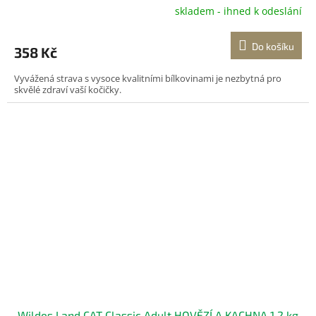
skladem - ihned k odeslání
Do košíku
358 Kč
Vyvážená strava s vysoce kvalitními bílkovinami je nezbytná pro
skvělé zdraví vaší kočičky.
Wildes Land CAT Classic Adult HOVĚZÍ A KACHNA 1,2 kg