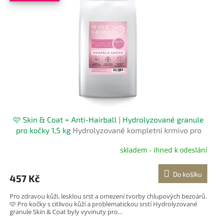
i
s
p
r
o
d
u
k
t
ů
🩷 Skin & Coat + Anti-Hairball | Hydrolyzované granule
pro kočky 1,5 kg
Hydrolyzované kompletní krmivo pro
kočky
skladem - ihned k odeslání
Do košíku
457 Kč
Pro zdravou kůži, lesklou srst a omezení tvorby chlupových bezoárů.
🩷 Pro kočky s citlivou kůží a problematickou srstí Hydrolyzované
granule Skin & Coat byly vyvinuty pro...