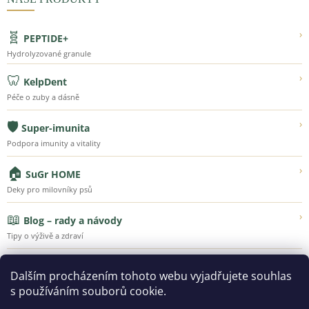
🧬
›
PEPTIDE+
Hydrolyzované granule
🦷
›
KelpDent
Péče o zuby a dásně
🛡️
›
Super-imunita
Podpora imunity a vitality
🏠
›
SuGr HOME
Deky pro milovníky psů
📖
›
Blog – rady a návody
Tipy o výživě a zdraví
💚
›
Náš příběh
Dalším procházením tohoto webu vyjadřujete souhlas
Poznejte Super-Granule
s používáním souborů cookie.