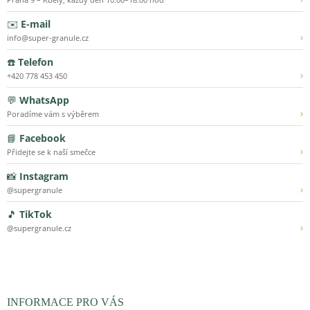
✉️
E-mail
›
info@super-granule.cz
☎️
Telefon
›
+420 778 453 450
💬
WhatsApp
›
Poradíme vám s výběrem
📘
Facebook
›
Přidejte se k naší smečce
📸
Instagram
›
@supergranule
🎵
TikTok
›
@supergranule.cz
INFORMACE PRO VÁS