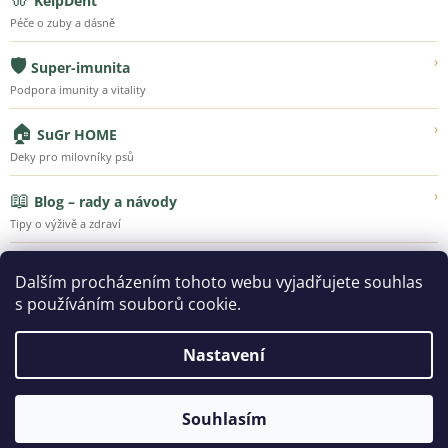
KelpDent
Péče o zuby a dásně
🛡️
›
Super-imunita
Podpora imunity a vitality
🏠
›
SuGr HOME
Deky pro milovníky psů
📖
›
Blog – rady a návody
Tipy o výživě a zdraví
💚
›
Náš příběh
Dalším procházením tohoto webu vyjadřujete souhlas
Poznejte Super-Granule
s používáním souborů cookie.
Nastavení
Vytvořil Shoptet
Souhlasím