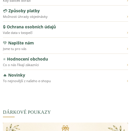
›
Kdy balíček dorazí
💳
Způsoby platby
›
Možnosti úhrady objednávky
🔒
Ochrana osobních údajů
›
Vaše data v bezpečí
💚
Napište nám
›
Jsme tu pro vás
⭐
Hodnocení obchodu
›
Co o nás říkají zákazníci
🔥
Novinky
›
To nejnovější z našeho e-shopu
DÁRKOVÉ POUKAZY