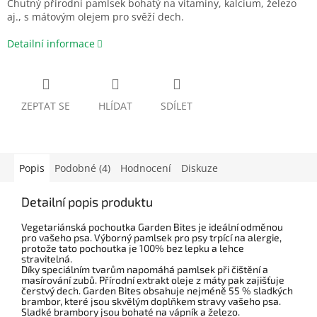
Chutný přírodní pamlsek bohatý na vitamíny, kalcium, železo
aj., s mátovým olejem pro svěží dech.
Detailní informace
ZEPTAT SE
HLÍDAT
SDÍLET
Popis
Podobné (4)
Hodnocení
Diskuze
Detailní popis produktu
Vegetariánská pochoutka Garden Bites je ideální odměnou
pro vašeho psa. Výborný pamlsek pro psy trpící na alergie,
protože tato pochoutka je 100% bez lepku a lehce
stravitelná.
Díky speciálním tvarům napomáhá pamlsek při čištění a
masírování zubů. Přírodní extrakt oleje z máty pak zajišťuje
čerstvý dech. Garden Bites obsahuje nejméně 55 % sladkých
brambor, které jsou skvělým doplňkem stravy vašeho psa.
Sladké brambory jsou bohaté na vápník a železo.