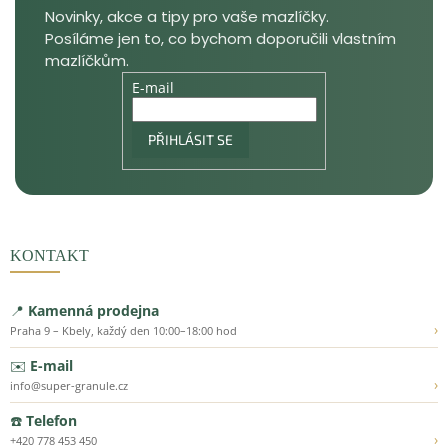
E-mail
PŘIHLÁSIT SE
KONTAKT
📍
Kamenná prodejna
›
Praha 9 – Kbely, každý den 10:00–18:00 hod
✉️
E-mail
›
info@super-granule.cz
☎️
Telefon
›
+420 778 453 450