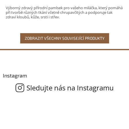
Výborný zdravý přírodní pamlsek pro vašeho miláčka, který pomáhá
při tvorbě různých tkání včetně chrupavčitých a podporuje tak
zdraví kloubů, kůže, srsti i střev.
ZOBRAZIT VŠECHNY SOUVISEJÍCÍ PRODUKTY
Z
á
p
a
Instagram
t
í