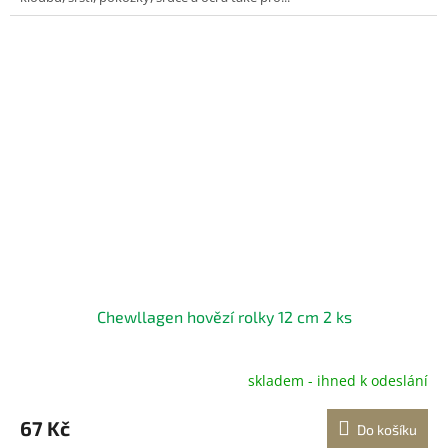
hvězdiček.
Chewllagen hovězí rolky 12 cm 2 ks
skladem - ihned k odeslání
67 Kč
Do košíku