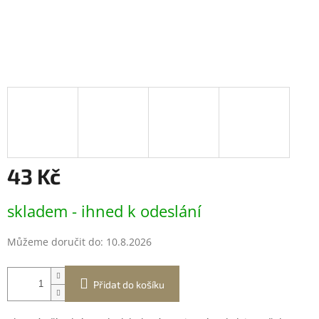
43 Kč
Měrná
skladem - ihned k odeslání
cena:
Můžeme doručit do:
10.8.2026
Přidat do košíku