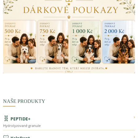
NAŠE PRODUKTY
🧬
›
PEPTIDE+
Hydrolyzované granule
🦷
›