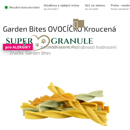
Přejít
AlzaBoxy a výdejní místa
GLS na adresu
Praha - osobn
na
Aktuální doba doručení
do 24 hodin ?
do 24 hodin
ihned, otevřeno 
obsah
NÁKUPNÍ
Garden Bites OVOCÍČKO Kroucená
KOŠÍK
tyčka L 16 cm/18 g, 1 ks
Průměrné
Neohodnoceno
Podrobnosti hodnocení
pro ALERGIKY
hodnocení
Značka:
Garden Bites
produktu
je
0,0
z
5
hvězdiček.