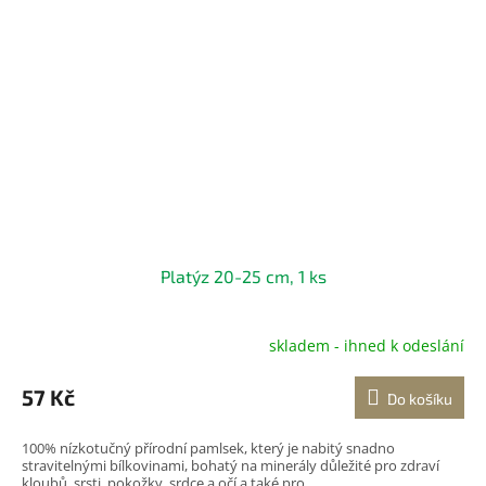
Platýz 20-25 cm, 1 ks
skladem - ihned k odeslání
Průměrné
hodnocení
produktu
57 Kč
Do košíku
je
5,0
100% nízkotučný přírodní pamlsek, který je nabitý snadno
z
stravitelnými bílkovinami, bohatý na minerály důležité pro zdraví
5
kloubů, srsti, pokožky, srdce a očí a také pro...