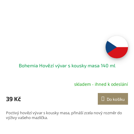
Bohemia Hovězí vývar s kousky masa 140 ml
skladem - ihned k odeslání
Průměrné
hodnocení
produktu
39 Kč
Do košíku
je
5,0
Poctivý hovězí vývar s kousky masa, přináší zcela nový rozměr do
z
výživy vašeho mazlíčka.
5
hvězdiček.