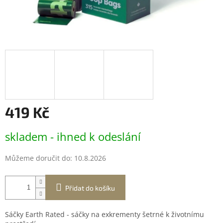
419 Kč
Měrná
skladem - ihned k odeslání
cena:
Můžeme doručit do:
10.8.2026
Přidat do košíku
Sáčky Earth Rated - sáčky na exkrementy šetrné k životnímu