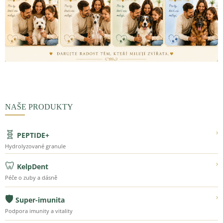
NAŠE PRODUKTY
🧬
›
PEPTIDE+
Hydrolyzované granule
🦷
›
KelpDent
Péče o zuby a dásně
🛡️
›
Super-imunita
Podpora imunity a vitality