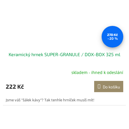
278 Kč
–20 %
Keramický hrnek SUPER-GRANULE / DOX-BOX 325 ml
skladem - ihned k odeslání
Průměrné
hodnocení
produktu
222 Kč
Do košíku
je
5,0
Jsme váš "šálek kávy"? Tak tenhle hrníček musíš mít!
z
5
hvězdiček.