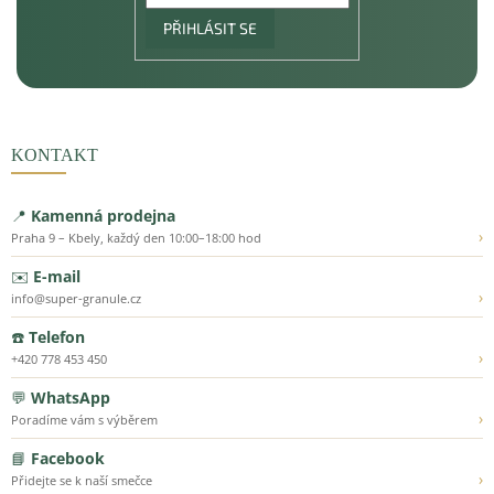
PŘIHLÁSIT SE
KONTAKT
📍
Kamenná prodejna
›
Praha 9 – Kbely, každý den 10:00–18:00 hod
✉️
E-mail
›
info@super-granule.cz
☎️
Telefon
›
+420 778 453 450
💬
WhatsApp
›
Poradíme vám s výběrem
📘
Facebook
›
Přidejte se k naší smečce