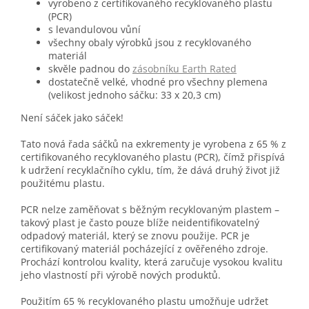
vyrobeno z certifikovaného recyklovaného plastu
(PCR)
s levandulovou vůní
všechny obaly výrobků jsou z recyklovaného
materiál
skvěle padnou do
zásobníku Earth
Rated
dostatečně velké, vhodné pro všechny plemena
(velikost jednoho sáčku: 33 x 20,3 cm)
Není sáček jako sáček!
Tato nová řada sáčků na exkrementy je vyrobena
z 65 % z
certifikovaného recyklovaného plastu
(PCR), čímž přispívá
k udržení recyklačního cyklu, tím, že dává druhý život již
použitému plastu.
PCR nelze zaměňovat s běžným recyklovaným plastem –
takový plast je často pouze blíže neidentifikovatelný
odpadový materiál, který se znovu použije. PCR je
certifikovaný materiál pocházející z ověřeného zdroje.
Prochází kontrolou kvality, která zaručuje vysokou kvalitu
jeho vlastností při výrobě nových produktů.
Použitím 65 % recyklovaného plastu umožňuje udržet