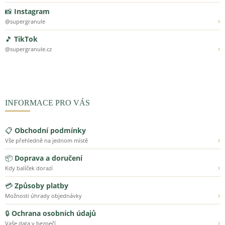
📸
Instagram
›
@supergranule
🎵
TikTok
›
@supergranule.cz
INFORMACE PRO VÁS
📋
Obchodní podmínky
›
Vše přehledně na jednom místě
📦
Doprava a doručení
›
Kdy balíček dorazí
💳
Způsoby platby
›
Možnosti úhrady objednávky
🔒
Ochrana osobních údajů
›
Vaše data v bezpečí