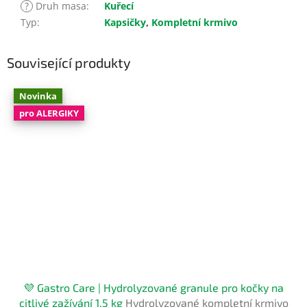
?
Druh masa
:
Kuřecí
Typ
:
Kapsičky
,
Kompletní krmivo
Související produkty
Novinka
pro ALERGIKY
💜 Gastro Care | Hydrolyzované granule pro kočky na
citlivé zažívání 1,5 kg
Hydrolyzované kompletní krmivo