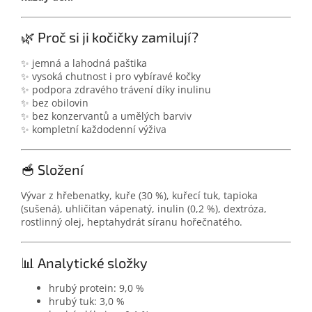
🌿 Proč si ji kočičky zamilují?
✨ jemná a lahodná paštika
✨ vysoká chutnost i pro vybíravé kočky
✨ podpora zdravého trávení díky inulinu
✨ bez obilovin
✨ bez konzervantů a umělých barviv
✨ kompletní každodenní výživa
🥣 Složení
Vývar z hřebenatky, kuře (30 %), kuřecí tuk, tapioka
(sušená), uhličitan vápenatý, inulin (0,2 %), dextróza,
rostlinný olej, heptahydrát síranu hořečnatého.
📊 Analytické složky
hrubý protein: 9,0 %
hrubý tuk: 3,0 %