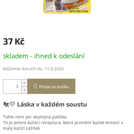
37 Kč
Měrná
skladem - ihned k odeslání
cena:
Můžeme doručit do:
11.8.2026
Přidat do košíku
🐔💛
Láska v každém soustu
Tohle není jen obyčejná paštika.
To je jemná kuřecí receptura, která promění každé krmení v
malý kočičí zážitek.