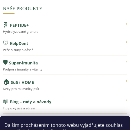
NAŠE PRODUKTY
🧬
›
PEPTIDE+
Hydrolyzované granule
🦷
›
KelpDent
Péče o zuby a dásně
🛡️
›
Super-imunita
Podpora imunity a vitality
🏠
›
SuGr HOME
Deky pro milovníky psů
📖
›
Blog – rady a návody
Tipy o výživě a zdraví
💚
›
Náš příběh
Dalším procházením tohoto webu vyjadřujete souhlas
Poznejte Super-Granule