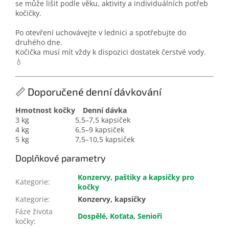
se může lišit podle věku, aktivity a individuálních potřeb
kočičky.
Po otevření uchovávejte v lednici a spotřebujte do
druhého dne.
Kočička musí mít vždy k dispozici dostatek čerstvé vody.
💧
📏 Doporučené denní dávkování
Hmotnost kočky
Denní dávka
3 kg
5,5–7,5 kapsiček
4 kg
6,5–9 kapsiček
5 kg
7,5–10,5 kapsiček
Doplňkové parametry
Konzervy, paštiky a kapsičky pro
Kategorie
:
kočky
Kategorie
:
Konzervy, kapsičky
Fáze života
Dospělé
,
Koťata
,
Senioři
kočky
: