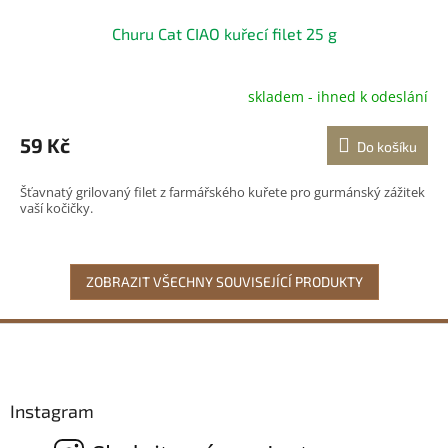
Churu Cat CIAO kuřecí filet 25 g
skladem - ihned k odeslání
59 Kč
Do košíku
Šťavnatý grilovaný filet z farmářského kuřete pro gurmánský zážitek
vaší kočičky.
ZOBRAZIT VŠECHNY SOUVISEJÍCÍ PRODUKTY
Z
á
p
a
Instagram
t
í