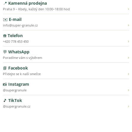
📍
Kamenná prodejna
›
Praha 9 – Kbely, každý den 10:00–18:00 hod
✉️
E-mail
›
info@super-granule.cz
☎️
Telefon
›
+420 778 453 450
💬
WhatsApp
›
Poradíme vám s výběrem
📘
Facebook
›
Přidejte se k naší smečce
📸
Instagram
›
@supergranule
🎵
TikTok
›
@supergranule.cz