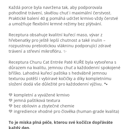
Každá porce byla navržena tak, aby podporovala
pohodlné trávení, skvělou chuť i maximální čerstvost.
Praktické balení 40 g pomáhá udržet krmivo vždy čerstvé
a umožňuje flexibilní krmné režimy bez plýtvání.
Receptura obsahuje kvalitní kuřecí maso, vývar z
hřebenatky pro ještě lepší chutnost a také inulin –
rozpustnou prebiotickou vlákninu podporující zdravé
trávení a střevní mikroflóru. ✨
Receptura Churu Cat Entrée Paté KUŘE byla vytvořena s
důrazem na kvalitu, jemnou chuť a každodenní spokojené
bříško. Lahodná kuřecí paštika s hedvábně jemnou
texturou potěší i vybíravé kočičky a díky kompletnímu
složení dodá vše důležité pro každodenní výživu. 🐾
💚 kompletní a vyvážené krmivo
💚 jemná paštiková textura
💚 bez obilovin a zbytečné chemie
💚 ingredience vhodné pro člověka (human-grade kvalita)
To je miska plná péče, kterou své kočičce dopřáváte
každý den.