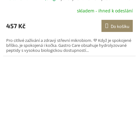
pro kočky
skladem - ihned k odeslání
457 Kč
Do košíku
Pro citlivé zažívání a zdravý střevní mikrobiom. 💜 Když je spokojené
bříško, je spokojená i kočka. Gastro Care obsahuje hydrolyzované
peptidy s vysokou biologickou dostupností...