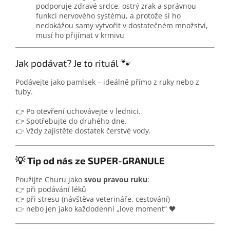
podporuje zdravé srdce, ostrý zrak a správnou
funkci nervového systému, a protože si ho
nedokážou samy vytvořit v dostatečném množství,
musí ho přijímat v krmivu
🐾
Jak podávat? Je to rituál
Podávejte jako pamlsek – ideálně přímo z ruky nebo z
tuby.
👉 Po otevření uchovávejte v lednici.
👉 Spotřebujte do druhého dne.
👉 Vždy zajistěte dostatek čerstvé vody.
💡 Tip od nás ze SUPER-GRANULE
Použijte Churu jako
svou pravou ruku
:
👉 při podávání léků
👉 při stresu (návštěva veterináře, cestování)
👉 nebo jen jako každodenní „love moment“ 🖤