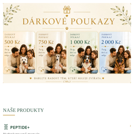
NAŠE PRODUKTY
🧬
›
PEPTIDE+
Hydrolyzované granule