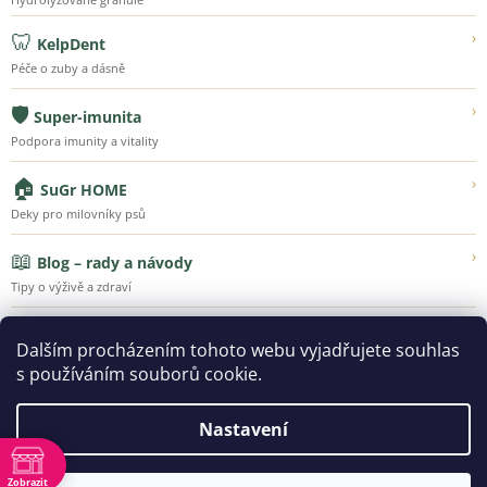
🦷
›
KelpDent
Péče o zuby a dásně
🛡️
›
Super-imunita
Podpora imunity a vitality
🏠
›
SuGr HOME
Deky pro milovníky psů
📖
›
Blog – rady a návody
Tipy o výživě a zdraví
💚
›
Náš příběh
Dalším procházením tohoto webu vyjadřujete souhlas
Poznejte Super-Granule
s používáním souborů cookie.
Nastavení
Vytvořil Shoptet
Zobrazit