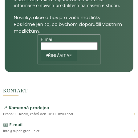
informace o nových produktech na našem e-shopu.
E-mail
PŘIHLÁSIT SE
KONTAKT
📍
Kamenná prodejna
›
Praha 9 – Kbely, každý den 10:00–18:00 hod
✉️
E-mail
›
info@super-granule.cz