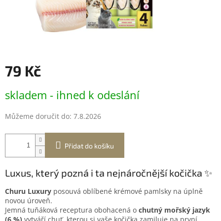
79 Kč
Měrná
skladem - ihned k odeslání
cena:
Můžeme doručit do:
7.8.2026
Přidat do košíku
Luxus, který pozná i ta nejnáročnější kočička ✨
Churu Luxury
posouvá oblíbené krémové pamlsky na úplně
novou úroveň.
Jemná tuňáková receptura obohacená o
chutný mořský jazyk
(6 %)
vytváří chuť, kterou si vaše kočička zamiluje na první