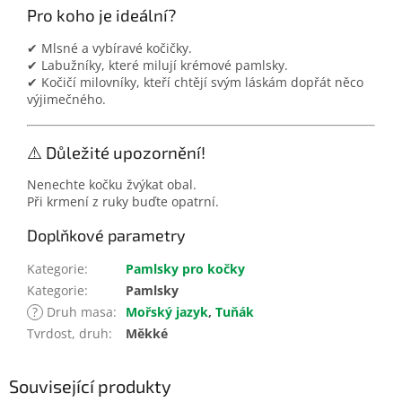
Pro koho je ideální?
✔ Mlsné a vybíravé kočičky.
✔ Labužníky, které milují krémové pamlsky.
✔ Kočičí milovníky, kteří chtějí svým láskám dopřát něco
výjimečného.
⚠️ Důležité upozornění!
Nenechte kočku žvýkat obal.
Při krmení z ruky buďte opatrní.
Doplňkové parametry
Kategorie
:
Pamlsky pro kočky
Kategorie
:
Pamlsky
?
Druh masa
:
Mořský jazyk
,
Tuňák
Tvrdost, druh
:
Měkké
Související produkty