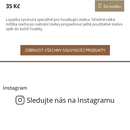
35 Kč
Do košíku
Lopatka vyvinutá speciálně pro hrudkující steliva. Středně velká
mřížka nechá po nabrání steliva propadnout ještě použitelné stelivo
zpět do kočičí toalety.
ZOBRAZIT VŠECHNY SOUVISEJÍCÍ PRODUKTY
Z
á
p
a
Instagram
t
í