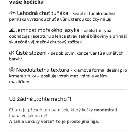
vaše kočička
🐟 Lahodná chuť tuňáka
- kvalitní tuňák dodává
pamlsku výraznou chuť a vůni, kterou kočičky milují.
🌊 Jemnost mořského jazyka
- delikátní ryba
obohacuje recepturu o lehce stravitelné bílkoviny a přináší
skutečně výjimečný chuťový zážitek.
🌿 Čisté složení
- bez obilovin, konzervantů a umělých
barviv.
😻 Neodolatelná textura
- krémová forma ideální pro
krmení z ruky – posiluje vztah mezi vámi a vaším
mazlíčkem.
Už žádné „tohle nechci“!
Churu je přesně ten pamlsek, který kočky
neodmítají
.
Inaba ví, jak na ně!
A tahle Luxury verze? To je prostě jiná liga.