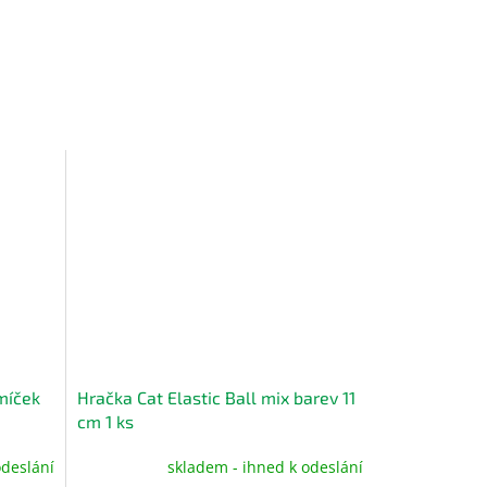
míček
Hračka Cat Elastic Ball mix barev 11
cm 1 ks
odeslání
skladem - ihned k odeslání