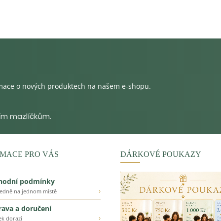
rmace o nových produktech na našem e-shopu.
MACE PRO VÁS
DÁRKOVÉ POUKAZY
hodní podmínky
›
ledně na jednom místě
ava a doručení
›
ek dorazí