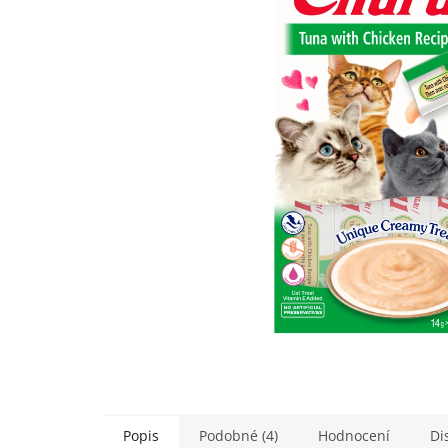
5
hvězdiček.
Popis
Podobné (4)
Hodnocení
Di