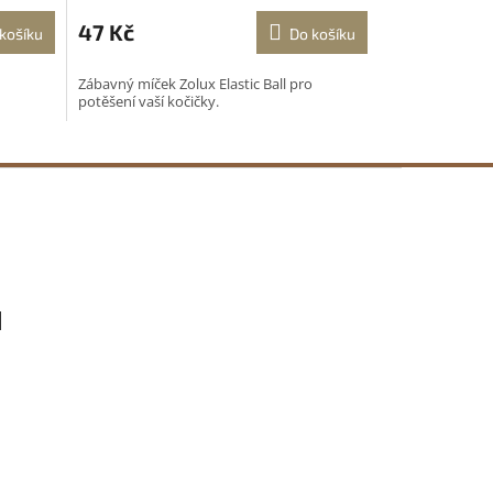
47 Kč
košíku
Do košíku
Zábavný míček Zolux Elastic Ball pro
potěšení vaší kočičky.