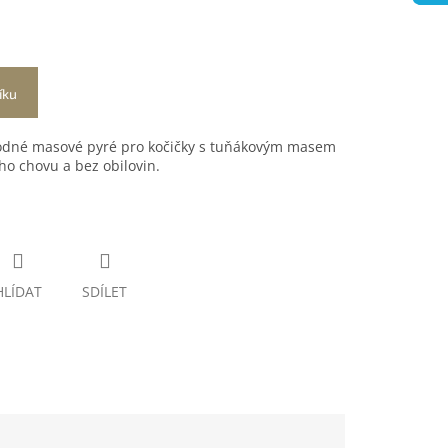
íku
hodné masové pyré pro kočičky s tuňákovým masem
o chovu a bez obilovin.
HLÍDAT
SDÍLET