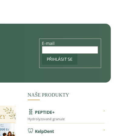
E-mail
PŘIHLÁSIT SE
NAŠE PRODUKTY
🧬
›
PEPTIDE+
Hydrolyzované granule
🦷
›
KelpDent