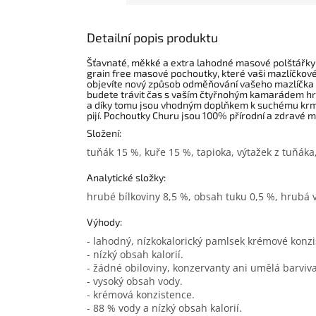
Detailní popis produktu
Šťavnaté, měkké a extra lahodné masové polštářky
grain free masové pochoutky, které vaši mazlíčkov
objevíte nový způsob odměňování vašeho mazlíčka a 
budete trávit čas s vaším čtyřnohým kamarádem hr
a díky tomu jsou vhodným doplňkem k suchému krmiv
pijí. Pochoutky Churu jsou 100% přírodní a zdravé m
Složení:
tuňák 15 %, kuře 15 %, tapioka, výtažek z tuňáka,
Analytické složky:
hrubé bílkoviny 8,5 %, obsah tuku 0,5 %, hrubá v
Výhody:
- lahodný, nízkokalorický pamlsek krémové konzi
- nízký obsah kalorií.
- žádné obiloviny, konzervanty ani umělá barviva
- vysoký obsah vody.
- krémová konzistence.
- 88 % vody a nízký obsah kalorií.