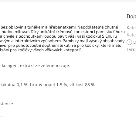
Dop
 bez obilovin s tuňákem a hřebenatkami. Neodolatelně chutné
Kate
é budou milovat. Díky unikátní krémové konzistenci pamlsku Churu
Kate
chvíle s pochoutkami budou bavit vás i vaší kočičku! S Churu
avým a interaktivním způsobem. Pamlsky mají vysoký obsah vody
?
D
u, pro pohotovostní doplnění tekutin a pro kočičky, které málo
Tvrd
lsání pro kočičky všech věkových kategorií.
 kolagen, extrakt ze zeleného čaje.
láknina 0,1 %, hrubý popel 1,5 %, vlhkost 88 %.
stence.
.