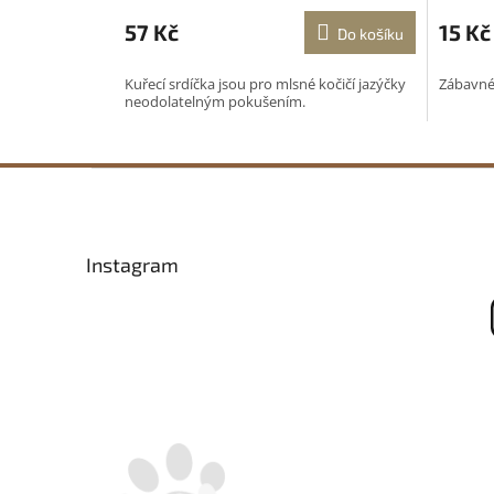
57 Kč
15 Kč
Do košíku
Kuřecí srdíčka jsou pro mlsné kočičí jazýčky
Zábavné 
neodolatelným pokušením.
Z
á
p
a
Instagram
t
í