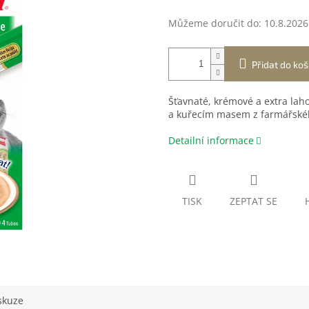
Můžeme doručit do:
10.8.2026
Přidat do koš
Šťavnaté, krémové a extra la
a kuřecím masem z farmářskéh
Detailní informace
TISK
ZEPTAT SE
skuze