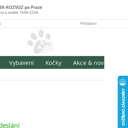
ER-ROZVOZ po Praze
erý a neděle 19:00-22:00
SOBY PLATBY
INFORMACE O ZPRACOVÁNÍ OSOBNÍCH ÚDAJŮ
Přihlášení
H
Vybavení
Kočky
Akce & novinky
deslání