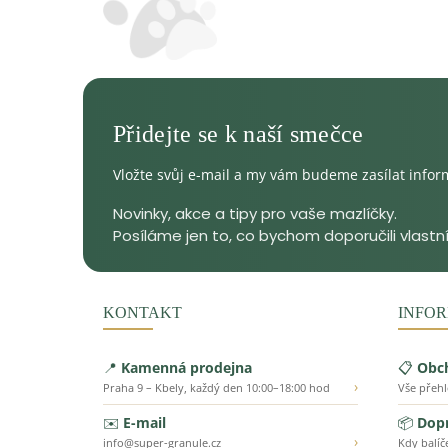
Vložte svůj e-mail a my vám budeme zasílat info
KONTAKT
INFOR
📍
Kamenná prodejna
📋
Obc
›
Praha 9 – Kbely, každý den 10:00–18:00 hod
Vše přeh
✉️
E-mail
📦
Dopr
›
info@super-granule.cz
Kdy balíč