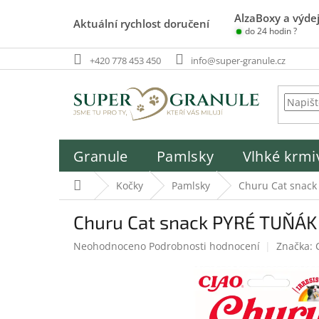
Přejít
AlzaBoxy a výdej
na
Aktuální rychlost doručení
do 24 hodin ?
obsah
+420 778 453 450
info@super-granule.cz
Granule
Pamlsky
Vlhké krmi
Domů
Kočky
Pamlsky
Churu Cat snac
Churu Cat snack PYRÉ TUŇÁK
Průměrné
Neohodnoceno
Podrobnosti hodnocení
Značka:
hodnocení
produktu
je
0,0
z