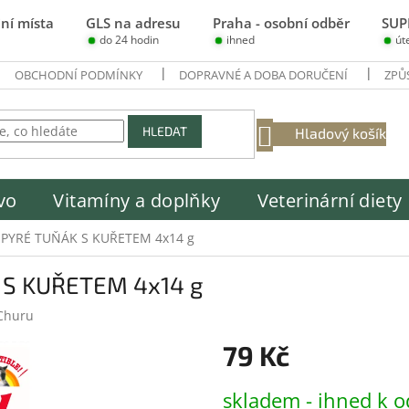
ní místa
GLS na adresu
Praha - osobní odběr
SUP
do 24 hodin
ihned
út
OBCHODNÍ PODMÍNKY
DOPRAVNÉ A DOBA DORUČENÍ
ZPŮ
NÁKUPNÍ
HLEDAT
Hladový košík
KOŠÍK
vo
Vitamíny a doplňky
Veterinární diety
k PYRÉ TUŇÁK S KUŘETEM 4x14 g
 S KUŘETEM 4x14 g
Churu
79 Kč
Měrná
skladem - ihned k o
cena: