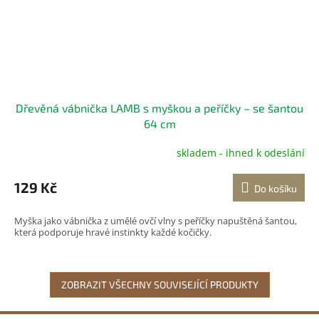
Dřevěná vábnička LAMB s myškou a peříčky – se šantou
64 cm
skladem - ihned k odeslání
129 Kč
Do košíku
Myška jako vábnička z umělé ovčí vlny s peříčky napuštěná šantou,
která podporuje hravé instinkty každé kočičky.
ZOBRAZIT VŠECHNY SOUVISEJÍCÍ PRODUKTY