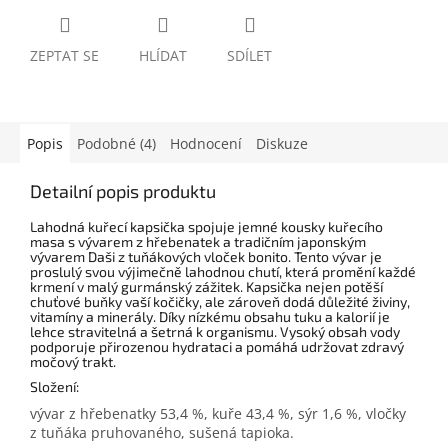
ZEPTAT SE
HLÍDAT
SDÍLET
Popis
Podobné (4)
Hodnocení
Diskuze
Detailní popis produktu
Lahodná kuřecí kapsička spojuje jemné kousky kuřecího
masa s vývarem z hřebenatek a tradičním japonským
vývarem Daši z tuňákových vloček bonito. Tento vývar je
proslulý svou výjimečně lahodnou chutí, která promění každé
krmení v malý gurmánský zážitek. Kapsička nejen potěší
chuťové buňky vaší kočičky, ale zároveň dodá důležité živiny,
vitamíny a minerály. Díky nízkému obsahu tuku a kalorií je
lehce stravitelná a šetrná k organismu. Vysoký obsah vody
podporuje přirozenou hydrataci a pomáhá udržovat zdravý
močový trakt.
Složení:
vývar z hřebenatky 53,4 %, kuře 43,4 %, sýr 1,6 %, vločky
z tuňáka pruhovaného, sušená tapioka.