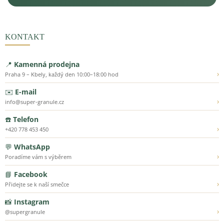
KONTAKT
📍
Kamenná prodejna
›
Praha 9 – Kbely, každý den 10:00–18:00 hod
✉️
E-mail
›
info@super-granule.cz
☎️
Telefon
›
+420 778 453 450
💬
WhatsApp
›
Poradíme vám s výběrem
📘
Facebook
›
Přidejte se k naší smečce
📸
Instagram
›
@supergranule