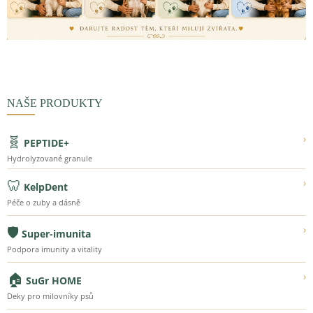
NAŠE PRODUKTY
🧬
›
PEPTIDE+
Hydrolyzované granule
🦷
›
KelpDent
Péče o zuby a dásně
🛡️
›
Super-imunita
Podpora imunity a vitality
🏠
›
SuGr HOME
Deky pro milovníky psů