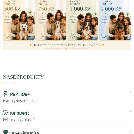
NAŠE PRODUKTY
🧬
›
PEPTIDE+
Hydrolyzované granule
🦷
›
KelpDent
Péče o zuby a dásně
🛡️
›
Super-imunita