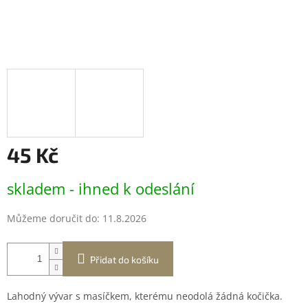
45 Kč
Měrná
skladem - ihned k odeslání
cena:
Můžeme doručit do:
11.8.2026
Přidat do košíku
Lahodný vývar s masíčkem, kterému neodolá žádná kočička.