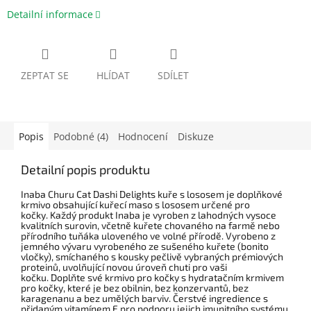
Detailní informace
ZEPTAT SE
HLÍDAT
SDÍLET
Popis
Podobné (4)
Hodnocení
Diskuze
Detailní popis produktu
Inaba Churu Cat Dashi Delights kuře s lososem je doplňkové
krmivo obsahující kuřecí maso s lososem určené pro
kočky.
Každý produkt Inaba je vyroben z lahodných vysoce
kvalitních surovin, včetně kuřete chovaného na farmě nebo
přírodního tuňáka uloveného ve volné přírodě. Vyrobeno z
jemného vývaru vyrobeného ze sušeného kuřete (bonito
vločky), smíchaného s kousky pečlivě vybraných prémiových
proteinů, uvolňující novou úroveň chuti pro vaši
kočku.
Doplňte své krmivo pro kočky s hydratačním krmivem
pro kočky, které je bez obilnin, bez konzervantů, bez
karagenanu a bez umělých barviv. Čerstvé ingredience s
přidaným vitamínem E pro podporu jejich imunitního systému