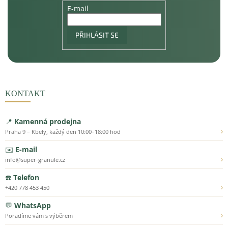
E-mail
PŘIHLÁSIT SE
KONTAKT
📍
Kamenná prodejna
›
Praha 9 – Kbely, každý den 10:00–18:00 hod
✉️
E-mail
›
info@super-granule.cz
☎️
Telefon
›
+420 778 453 450
💬
WhatsApp
›
Poradíme vám s výběrem