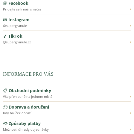
📘
Facebook
›
Přidejte se k naší smečce
📸
Instagram
›
@supergranule
🎵
TikTok
›
@supergranule.cz
INFORMACE PRO VÁS
📋
Obchodní podmínky
›
Vše přehledně na jednom místě
📦
Doprava a doručení
›
Kdy balíček dorazí
💳
Způsoby platby
›
Možnosti úhrady objednávky