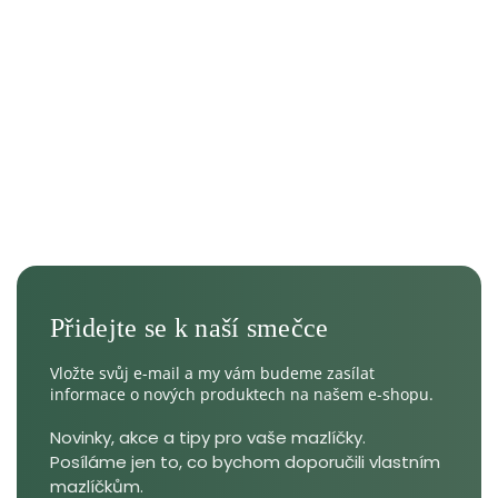
Vložte svůj e-mail a my vám budeme zasílat
informace o nových produktech na našem e-shopu.