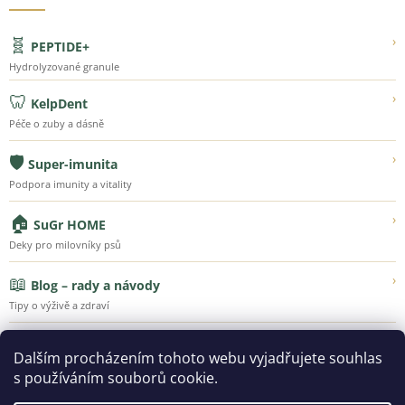
🧬
›
PEPTIDE+
Hydrolyzované granule
🦷
›
KelpDent
Péče o zuby a dásně
🛡️
›
Super-imunita
Podpora imunity a vitality
🏠
›
SuGr HOME
Deky pro milovníky psů
📖
›
Blog – rady a návody
Tipy o výživě a zdraví
💚
›
Náš příběh
Dalším procházením tohoto webu vyjadřujete souhlas
Poznejte Super-Granule
s používáním souborů cookie.