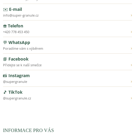
✉️
E-mail
›
info@super-granule.cz
☎️
Telefon
›
+420 778 453 450
💬
WhatsApp
›
Poradíme vám s výběrem
📘
Facebook
›
Přidejte se k naší smečce
📸
Instagram
›
@supergranule
🎵
TikTok
›
@supergranule.cz
INFORMACE PRO VÁS