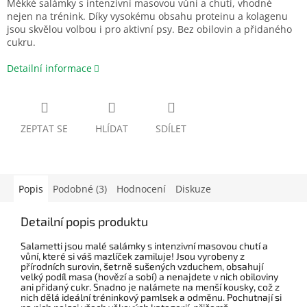
Měkké salámky s intenzivní masovou vůní a chutí, vhodné
nejen na trénink. Díky vysokému obsahu proteinu a kolagenu
jsou skvělou volbou i pro aktivní psy. Bez obilovin a přidaného
cukru.
Detailní informace
ZEPTAT SE
HLÍDAT
SDÍLET
Popis
Podobné (3)
Hodnocení
Diskuze
Detailní popis produktu
Salametti jsou malé salámky s intenzivní masovou chutí a
vůní, které si váš mazlíček zamiluje! Jsou vyrobeny z
přírodních surovin, šetrně sušených vzduchem, obsahují
velký podíl masa (hovězí a sobí) a nenajdete v nich obiloviny
ani přidaný cukr. Snadno je nalámete na menší kousky, což z
nich dělá ideální tréninkový pamlsek a odměnu. Pochutnají si