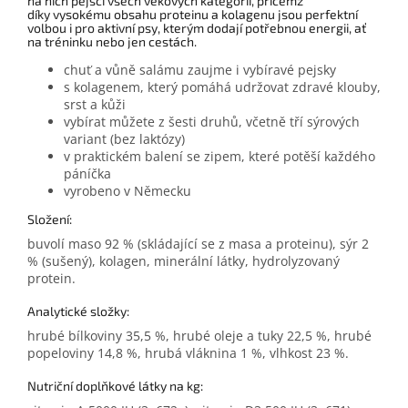
na nich pejsci všech věkových kategorií, přičemž
díky vysokému obsahu proteinu a kolagenu jsou perfektní
volbou i pro aktivní psy, kterým dodají potřebnou energii, ať
na tréninku nebo jen cestách.
chuť a vůně salámu zaujme i vybíravé pejsky
s kolagenem, který pomáhá udržovat zdravé klouby,
srst a kůži
vybírat můžete z šesti druhů, včetně tří sýrových
variant (bez laktózy)
v praktickém balení se zipem, které potěší každého
páníčka
vyrobeno v Německu
Složení:
buvolí maso 92 % (skládající se z masa a proteinu), sýr 2
% (sušený), kolagen, minerální látky, hydrolyzovaný
protein.
Analytické složky:
hrubé bílkoviny 35,5 %, hrubé oleje a tuky 22,5 %, hrubé
popeloviny 14,8 %, hrubá vláknina 1 %, vlhkost 23 %.
Nutriční doplňkové látky na kg: