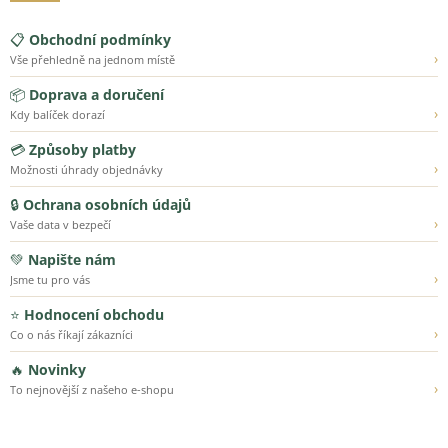
📋
Obchodní podmínky
›
Vše přehledně na jednom místě
📦
Doprava a doručení
›
Kdy balíček dorazí
💳
Způsoby platby
›
Možnosti úhrady objednávky
🔒
Ochrana osobních údajů
›
Vaše data v bezpečí
💚
Napište nám
›
Jsme tu pro vás
⭐
Hodnocení obchodu
›
Co o nás říkají zákazníci
🔥
Novinky
›
To nejnovější z našeho e-shopu