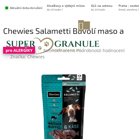
Přejít
AlzaBoxy a výdejní místa
GLS na adresu
Praha - osobn
na
Aktuální doba doručení
do 24 hodin ?
do 24 hodin
ihned, otevřeno 
obsah
NÁKUPNÍ
Chewies Salametti Buvolí maso a
KOŠÍK
sýr 60 g
Průměrné
Neohodnoceno
Podrobnosti hodnocení
pro ALERGIKY
hodnocení
Značka:
Chewies
produktu
je
0,0
z
5
hvězdiček.