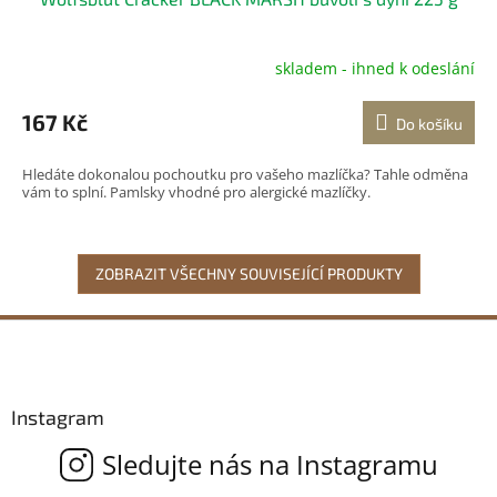
skladem - ihned k odeslání
167 Kč
Do košíku
Hledáte dokonalou pochoutku pro vašeho mazlíčka? Tahle odměna
vám to splní. Pamlsky vhodné pro alergické mazlíčky.
ZOBRAZIT VŠECHNY SOUVISEJÍCÍ PRODUKTY
Z
á
p
a
Instagram
t
í