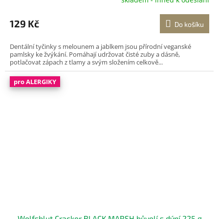
129 Kč
Do košíku
Dentální tyčinky s melounem a jablkem jsou přírodní veganské
pamlsky ke žvýkání. Pomáhají udržovat čisté zuby a dásně,
potlačovat zápach z tlamy a svým složením celkově...
pro ALERGIKY
Wolfsblut Cracker BLACK MARSH bůvolí s dýní 225 g