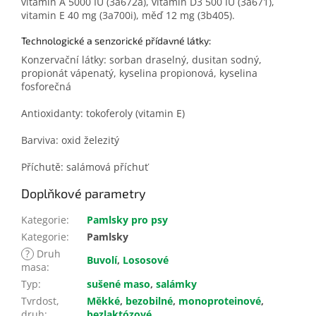
vitamin A 5000 IU (3a672a), vitamin D3 500 IU (3a671),
vitamin E 40 mg (3a700i), měď 12 mg (3b405).
Technologické a senzorické přídavné látky:
Konzervační látky: sorban draselný, dusitan sodný,
propionát vápenatý, kyselina propionová, kyselina
fosforečná
Antioxidanty: tokoferoly (vitamin E)
Barviva: oxid železitý
Příchutě: salámová příchuť
Doplňkové parametry
Kategorie
:
Pamlsky pro psy
Kategorie
:
Pamlsky
?
Druh
Buvolí
,
Lososové
masa
:
Typ
:
sušené maso
,
salámky
Tvrdost,
Měkké
,
bezobilné
,
monoproteinové
,
druh
:
bezlaktózové