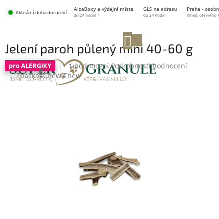
Přejít
AlzaBoxy a výdejní místa
GLS na adresu
Praha - osobn
na
Aktuální doba doručení
do 24 hodin ?
do 24 hodin
ihned, otevřeno 
obsah
NÁKUPNÍ
Jelení paroh půlený mini 40-60 g
KOŠÍK
Průměrné
1 hodnocení
Podrobnosti hodnocení
pro ALERGIKY
hodnocení
Značka:
Chew Chew
produktu
je
5,0
z
5
hvězdiček.