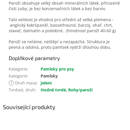
Paroží obsahuje velký obsah minerálních látek, přirozeně
čistí zuby, je bez konzervačních látek a bez barviv.
Tato velikost je vhodná pro střední až velká plemena -
anglický kokršpaněl, bassethound, barzoj, ohař, chrt,
stavač, dalmatin a podobné.. (hmotnost paroží 40-60 g)
Paroží se neláme, neštěpí a nezapáchá. Struktura je
pevná a odolná, proto pamlsek vydrží dlouhou dobu.
Doplňkové parametry
Kategorie
:
Pamlsky pro psy
Kategorie
:
Pamlsky
?
Druh masa
:
Jelení
Tvrdost, druh
:
Hodně tvrdé
,
Rohy/paroží
Související produkty