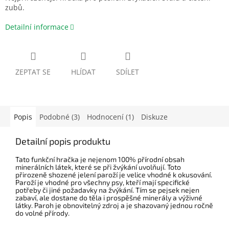
zubů.
Detailní informace
ZEPTAT SE
HLÍDAT
SDÍLET
Popis
Podobné (3)
Hodnocení (1)
Diskuze
Detailní popis produktu
Tato funkční hračka je nejenom 100% přírodní obsah
minerálních látek, které se při žvýkání uvolňují. Toto
přirozeně shozené jelení paroží je velice vhodné k okusování.
Paroží je vhodné pro všechny psy, kteří mají specifické
potřeby či jiné požadavky na žvýkání. Tím se pejsek nejen
zabaví, ale dostane do těla i prospěšné minerály a výživné
látky. Paroh je obnovitelný zdroj a je shazovaný jednou ročně
do volné přírody.