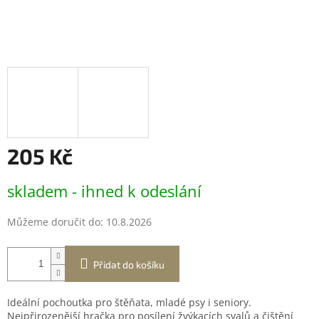
205 Kč
Měrná
skladem - ihned k odeslání
cena:
Můžeme doručit do:
10.8.2026
Přidat do košíku
Ideální pochoutka pro štěňata, mladé psy i seniory.
Nejpřirozenější hračka pro posílení žvýkacích svalů a čištění