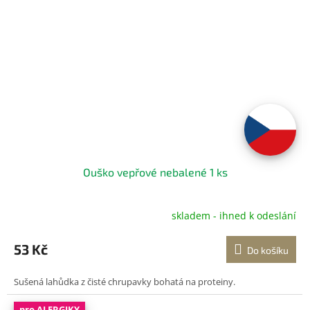
Ouško vepřové nebalené 1 ks
skladem - ihned k odeslání
Průměrné
hodnocení
produktu
53 Kč
Do košíku
je
5,0
Sušená lahůdka z čisté chrupavky bohatá na proteiny.
z
5
hvězdiček.
pro ALERGIKY