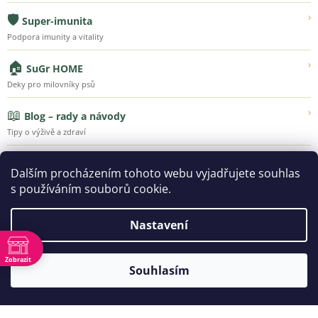
🛡️
›
Super-imunita
Podpora imunity a vitality
🏠
›
SuGr HOME
Deky pro milovníky psů
📖
›
Blog – rady a návody
Tipy o výživě a zdraví
💚
›
Náš příběh
Dalším procházením tohoto webu vyjadřujete souhlas
Poznejte Super-Granule
s používáním souborů cookie.
Nastavení
Vytvořil Shoptet
Zobrazit
Souhlasím
ě
Copyright 2026
SUPER-GRANULE.CZ | Jsme tu pro ty, kteří
vás milují...
. Všechna práva vyhrazena.