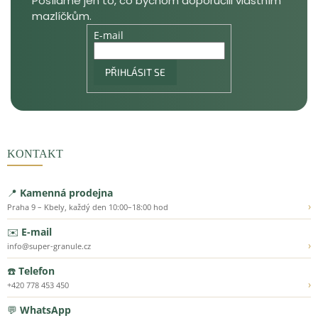
E-mail
PŘIHLÁSIT SE
KONTAKT
📍
Kamenná prodejna
›
Praha 9 – Kbely, každý den 10:00–18:00 hod
✉️
E-mail
›
info@super-granule.cz
☎️
Telefon
›
+420 778 453 450
💬
WhatsApp