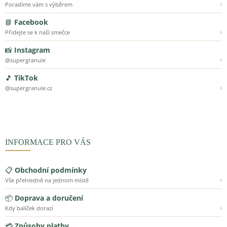
›
Poradíme vám s výběrem
📘
Facebook
›
Přidejte se k naší smečce
📸
Instagram
›
@supergranule
🎵
TikTok
›
@supergranule.cz
INFORMACE PRO VÁS
📋
Obchodní podmínky
›
Vše přehledně na jednom místě
📦
Doprava a doručení
›
Kdy balíček dorazí
💳
Způsoby platby