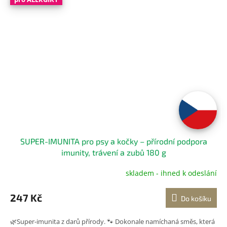
SUPER-IMUNITA pro psy a kočky – přírodní podpora
imunity, trávení a zubů 180 g
skladem - ihned k odeslání
Průměrné
hodnocení
produktu
247 Kč
Do košíku
je
5,0
🌿Super-imunita z darů přírody. 🐾 Dokonale namíchaná směs, která
z