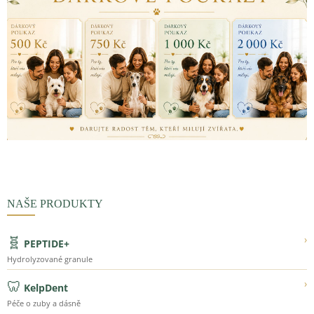
NAŠE PRODUKTY
🧬
›
PEPTIDE+
Hydrolyzované granule
🦷
›
KelpDent
Péče o zuby a dásně