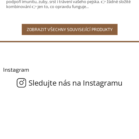
podpoří imunitu, zuby, srst i trávení vašeho pejska. 👉 žádné složité
5
kombinování 👉 jen to, co opravdu funguje...
hvězdiček.
ZOBRAZIT VŠECHNY SOUVISEJÍCÍ PRODUKTY
Z
á
p
a
Instagram
t
í