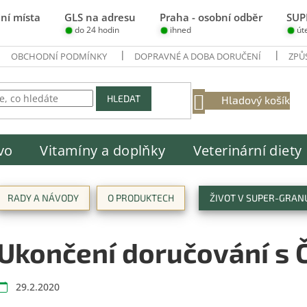
ní místa
GLS na adresu
Praha - osobní odběr
SUP
do 24 hodin
ihned
út
OBCHODNÍ PODMÍNKY
DOPRAVNÉ A DOBA DORUČENÍ
ZPŮ
NÁKUPNÍ
HLEDAT
Hladový košík
KOŠÍK
vo
Vitamíny a doplňky
Veterinární diety
RADY A NÁVODY
O PRODUKTECH
ŽIVOT V SUPER-GRAN
Ukončení doručování s 
29.2.2020