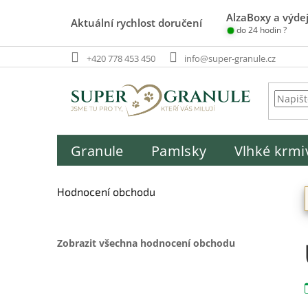
Přejít
AlzaBoxy a výdej
na
Aktuální rychlost doručení
do 24 hodin ?
obsah
+420 778 453 450
info@super-granule.cz
Granule
Pamlsky
Vlhké krmi
P
o
Hodnocení obchodu
s
t
r
Zobrazit všechna hodnocení obchodu
a
n
n
í