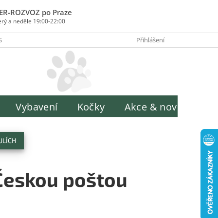
ER-ROZVOZ po Praze
erý a neděle 19:00-22:00
SOBY PLATBY
INFORMACE O ZPRACOVÁNÍ OSOBNÍCH ÚDAJŮ
Přihlášení
H
Vybavení
Kočky
Akce & novinky
ULÍCH
Českou poštou