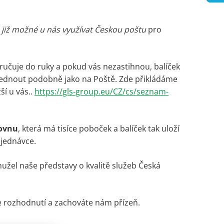
 již možné u nás využívat Českou poštu
pro
oručuje do ruky a pokud vás nezastihnou, balíček
zvednout podobně jako na Poště. Zde přikládáme
í u vás..
https://gls-group.eu/CZ/cs/seznam-
kovnu
, která má tisíce poboček a balíček tak uloží
bjednávce.
užel naše představy o kvalitě služeb Česká
še rozhodnutí a zachováte nám přízeň.