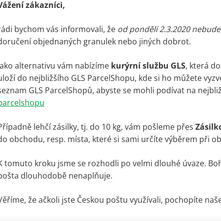
Vážení zákazníci,
rádi bychom vás informovali, že
od pondělí 2.3.2020 nebude
doručení objednaných granulek nebo jiných dobrot.
Jako alternativu vám nabízíme
kurýrní službu GLS
, která d
uloží do nejbližšího GLS ParcelShopu, kde si ho můžete vy
seznam GLS ParcelShopů, abyste se mohli podívat na nejbližš
parcelshopu
Případně lehčí zásilky, tj. do 10 kg, vám pošleme přes
Zásil
do obchodu, resp. místa, které si sami určíte výběrem při o
K tomuto kroku jsme se rozhodli po velmi dlouhé úvaze. Boh
pošta dlouhodobě nenaplňuje.
Věříme, že ačkoli jste Českou poštu využívali, pochopíte na