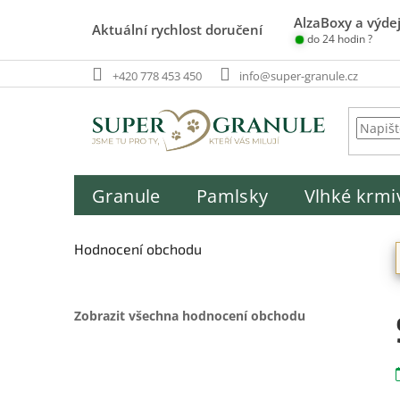
Přejít
AlzaBoxy a výdej
na
Aktuální rychlost doručení
do 24 hodin ?
obsah
+420 778 453 450
info@super-granule.cz
Granule
Pamlsky
Vlhké krmi
P
o
Hodnocení obchodu
s
t
r
Zobrazit všechna hodnocení obchodu
a
n
n
í