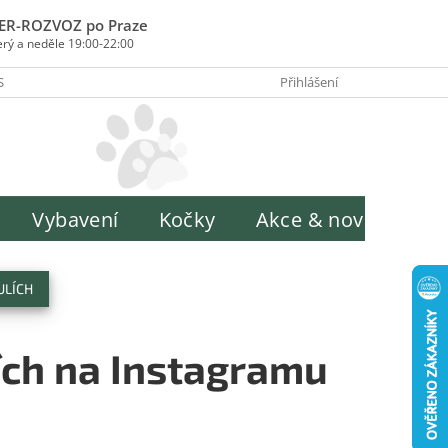
ER-ROZVOZ po Praze
erý a neděle 19:00-22:00
SOBY PLATBY
INFORMACE O ZPRACOVÁNÍ OSOBNÍCH ÚDAJŮ
Přihlášení
H
Vybavení
Kočky
Akce & novinky
ULÍCH
ích na Instagramu