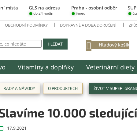
ní místa
GLS na adresu
Praha - osobní odběr
SUP
do 24 hodin
ihned
út
OBCHODNÍ PODMÍNKY
DOPRAVNÉ A DOBA DORUČENÍ
ZPŮ
NÁKUPNÍ
HLEDAT
Hladový košík
KOŠÍK
vo
Vitamíny a doplňky
Veterinární diety
RADY A NÁVODY
O PRODUKTECH
ŽIVOT V SUPER-GRAN
Slavíme 10.000 sledujíc
17.9.2021