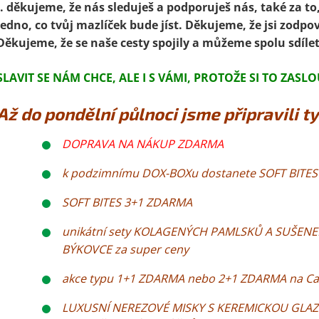
.. děkujeme, že nás sleduješ a podporuješ nás, také za to,
jedno, co tvůj mazlíček bude jíst. Děkujeme, že jsi zodpo
Děkujeme, že se naše cesty spojily a můžeme spolu sdílet 
SLAVIT SE NÁM CHCE, ALE I S VÁMI, PROTOŽE SI TO ZASLOU
Až do pondělní půlnoci jsme připravili ty
DOPRAVA NA NÁKUP ZDARMA
k podzimnímu DOX-BOXu dostanete SOFT BITES
SOFT BITES 3+1 ZDARMA
unikátní sety KOLAGENÝCH PAMLSKŮ A SUŠENEK
BÝKOVCE za super ceny
akce typu 1+1 ZDARMA nebo 2+1 ZDARMA na Canv
LUXUSNÍ NEREZOVÉ MISKY S KEREMICKOU GLAZ