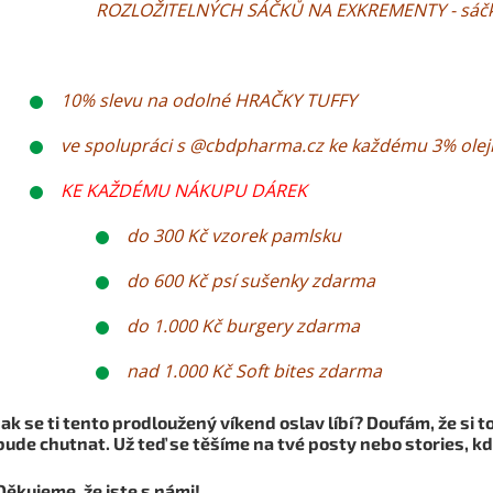
ROZLOŽITELNÝCH SÁČKŮ NA EXKREMENTY - sáčky 
10% slevu na odolné HRAČKY TUFFY
ve spolupráci s @cbdpharma.cz ke každému 3% ole
KE KAŽDÉMU NÁKUPU DÁREK
do 300 Kč vzorek pamlsku
do 600 Kč psí sušenky zdarma
do 1.000 Kč burgery zdarma
nad 1.000 Kč Soft bites zdarma
Jak se ti tento prodloužený víkend oslav líbí? Doufám, že si t
bude chutnat. Už teď se těšíme na tvé posty nebo stories, k
Děkujeme, že jste s námi!