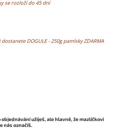
se rozloží do 45 dní
ji dostanete DOGULE - 250g pamlsky ZDARMA
o objednávání užiješ, ale hlavně, že mazlíčkovi
de nás označíš.