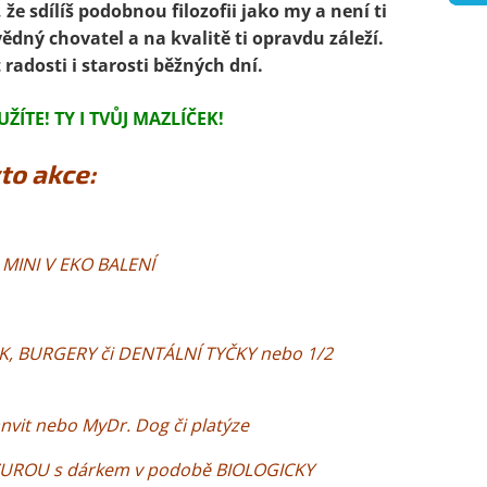
 že sdílíš podobnou filozofii jako my a není ti
vědný chovatel a na kvalitě ti opravdu záleží.
radosti i starosti běžných dní.
ŽÍTE! TY I TVŮJ MAZLÍČEK!
to akce:
 MINI V EKO BALENÍ
, BURGERY či DENTÁLNÍ TYČKY nebo 1/2
it nebo MyDr. Dog či platýze
UROU s dárkem v podobě BIOLOGICKY