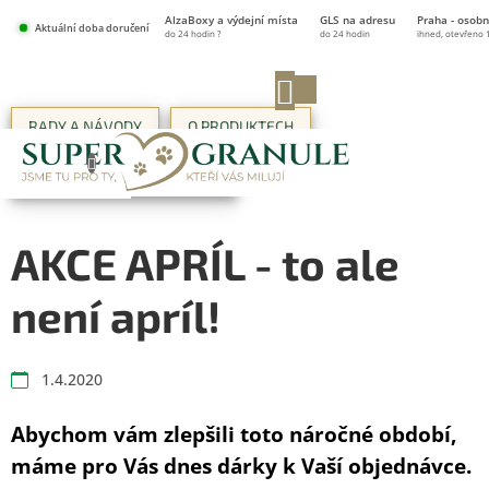
Přejít
AlzaBoxy a výdejní místa
GLS na adresu
Praha - osobn
na
Aktuální doba doručení
do 24 hodin ?
do 24 hodin
ihned, otevřeno 
obsah
NÁKUPNÍ
KOŠÍK
RADY A NÁVODY
O PRODUKTECH
ŽIVOT V SUPER-GRANULÍCH
AKCE APRÍL - to ale
není apríl!
1.4.2020
Abychom vám zlepšili toto náročné období,
máme pro Vás dnes dárky k Vaší objednávce.