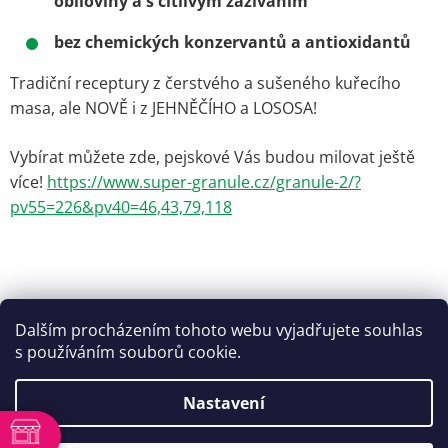
obiloviny a s citlivým zažíváním
bez chemických konzervantů a antioxidantů
Tradiční receptury z čerstvého a sušeného kuřecího
masa, ale NOVĚ i z JEHNĚČÍHO a LOSOSA!
Vybírat můžete zde, pejskové Vás budou milovat ještě
více!
https://www.super-granule.cz/granule-2/?
pv55=226&pv40=46,43,79,118
Dalším procházením tohoto webu vyjadřujete souhlas
s používáním souborů cookie.
Nastavení
Z
Vytvořil Shoptet
á