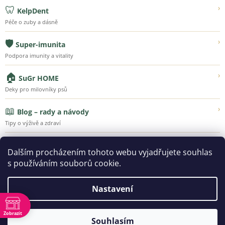
🦷
›
KelpDent
Péče o zuby a dásně
🛡️
›
Super-imunita
Podpora imunity a vitality
🏠
›
SuGr HOME
Deky pro milovníky psů
📖
›
Blog – rady a návody
Tipy o výživě a zdraví
💚
›
Náš příběh
Dalším procházením tohoto webu vyjadřujete souhlas
Poznejte Super-Granule
s používáním souborů cookie.
Nastavení
Vytvořil Shoptet
Zobrazit
Souhlasím
ě