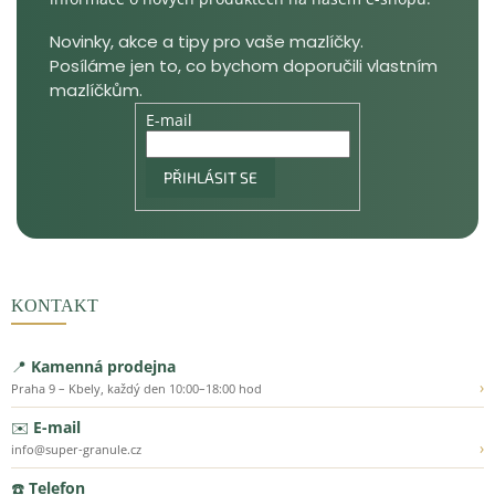
E-mail
PŘIHLÁSIT SE
KONTAKT
📍
Kamenná prodejna
›
Praha 9 – Kbely, každý den 10:00–18:00 hod
✉️
E-mail
›
info@super-granule.cz
☎️
Telefon