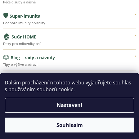
Péče o zuby a dásně
🛡️
›
Super-imunita
Podpora imunity a vitality
🏠
›
SuGr HOME
Deky pro milovníky psů
📖
›
Blog – rady a návody
Tipy o výživě a zdraví
💚
›
Náš příběh
Dalším procházením tohoto webu vyjadřujete souhlas
Poznejte Super-Granule
s používáním souborů cookie.
Nastavení
Vytvořil Shoptet
Souhlasím
Copyright 2026
SUPER-GRANULE.CZ | Jsme tu pro ty, kteří