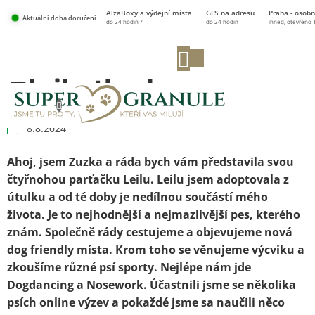
Přejít
AlzaBoxy a výdejní místa
GLS na adresu
Praha - osobn
na
Aktuální doba doručení
do 24 hodin ?
do 24 hodin
ihned, otevřeno 
obsah
NÁKUPNÍ
KOŠÍK
@leila.thedogg
8.8.2024
Ahoj, jsem Zuzka a ráda bych vám představila svou
čtyřnohou parťačku Leilu. Leilu jsem adoptovala z
útulku a od té doby je nedílnou součástí mého
života. Je to nejhodnější a nejmazlivější pes, kterého
znám. Společně rády cestujeme a objevujeme nová
dog friendly místa. Krom toho se věnujeme výcviku a
zkoušíme různé psí sporty. Nejlépe nám jde
Dogdancing a Nosework. Účastnili jsme se několika
psích online výzev a pokaždé jsme sa naučili něco