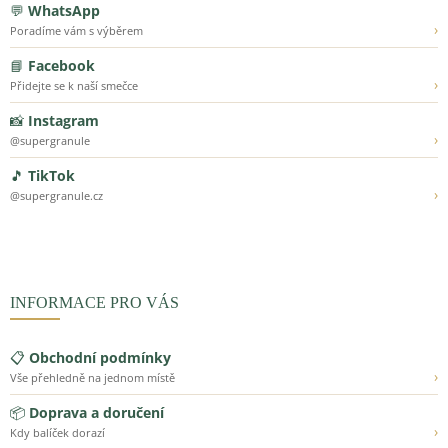
💬
WhatsApp
›
Poradíme vám s výběrem
📘
Facebook
›
Přidejte se k naší smečce
📸
Instagram
›
@supergranule
🎵
TikTok
›
@supergranule.cz
INFORMACE PRO VÁS
📋
Obchodní podmínky
›
Vše přehledně na jednom místě
📦
Doprava a doručení
›
Kdy balíček dorazí