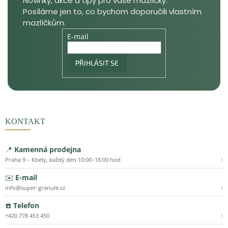
E-mail
PŘIHLÁSIT SE
KONTAKT
📍
Kamenná prodejna
›
Praha 9 – Kbely, každý den 10:00–18:00 hod
✉️
E-mail
›
info@super-granule.cz
☎️
Telefon
›
+420 778 453 450