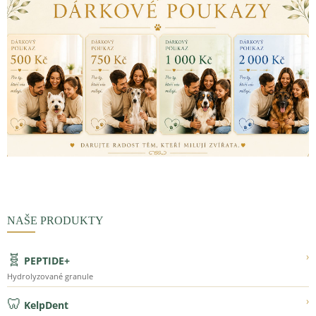
NAŠE PRODUKTY
🧬
›
PEPTIDE+
Hydrolyzované granule
🦷
›
KelpDent