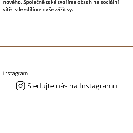
nového. Společně také tvoříme obsah na sociální
sítě, kde sdílíme naše zážitky.
Z
á
p
a
Instagram
t
í